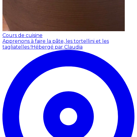
Cours de cuisine
Apprenons à faire la pâte, les tortellini et les
tagliatelles !
Hébergé par Claudia