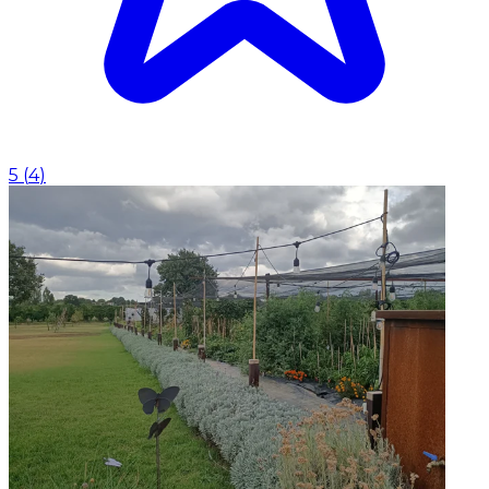
5
(
4
)