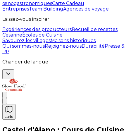
œnogastronomiques
Carte Cadeau
Entreprises
Team Building
Agences de voyage
Laissez-vous inspirer
Expériences des producteurs
Recueil de recettes
Cesarine
Ècoles de Cuisine
Savourez les villages
Maisons historiques
Qui sommes-nous
Rejoignez-nous
Durabilité
Presse &
RP
Changer de langue
carte
Expériences culinaires inoubliables : Expériences gas
Castel d'Aiano : Cours de Cuisine,