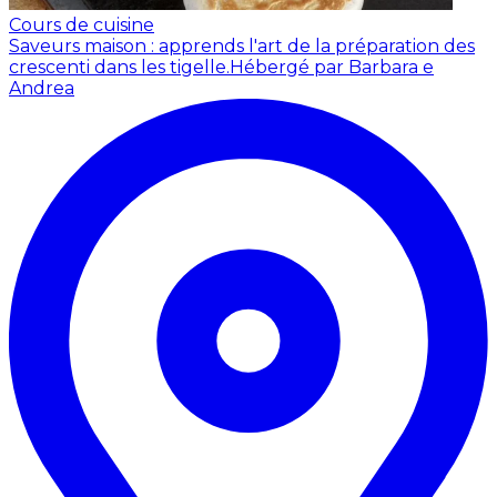
Cours de cuisine
Saveurs maison : apprends l'art de la préparation des
crescenti dans les tigelle.
Hébergé par Barbara e
Andrea