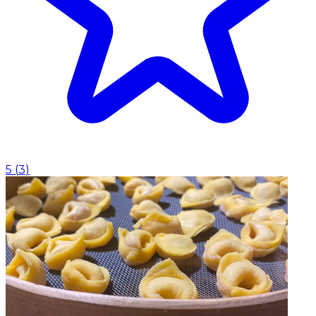
5
(
3
)