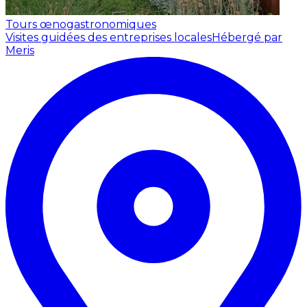
Tours œnogastronomiques
Visites guidées des entreprises locales
Hébergé par
Meris