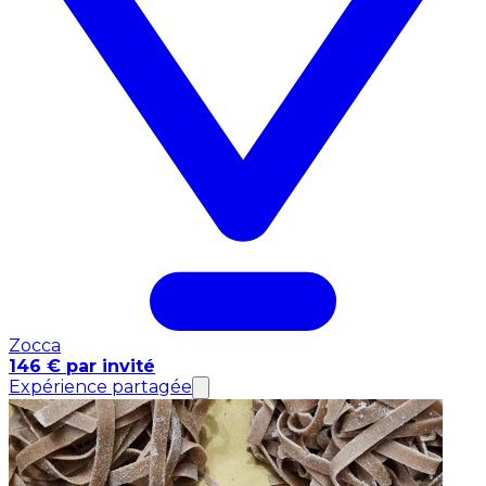
Zocca
146 € par invité
Expérience partagée