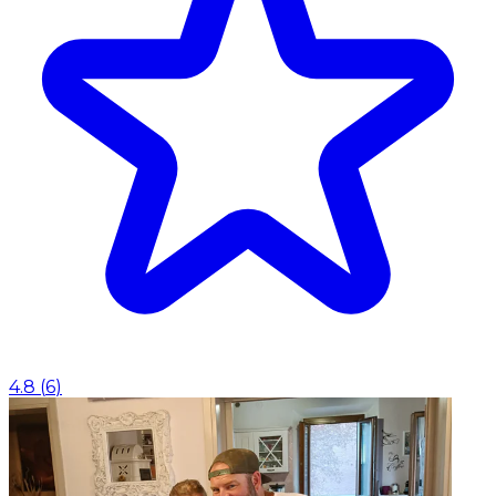
4.8
(
6
)