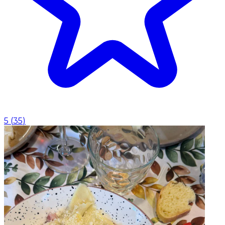
5
(
35
)