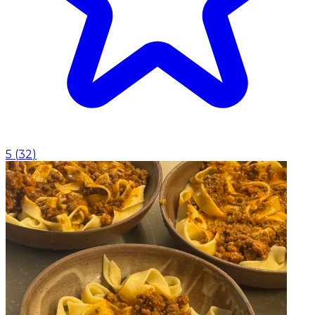
5
(
32
)