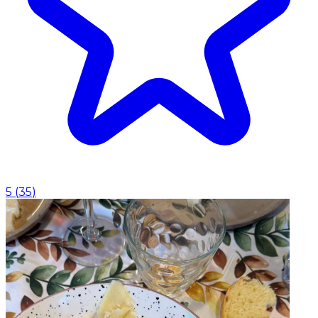
5
(
35
)