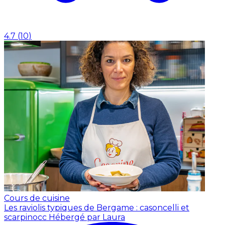
4.7
(
10
)
Cours de cuisine
Les raviolis typiques de Bergame : casoncelli et
scarpinocc
Hébergé par Laura