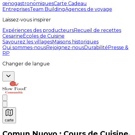
œnogastronomiques
Carte Cadeau
Entreprises
Team Building
Agences de voyage
Laissez-vous inspirer
Expériences des producteurs
Recueil de recettes
Cesarine
Ècoles de Cuisine
Savourez les villages
Maisons historiques
Qui sommes-nous
Rejoignez-nous
Durabilité
Presse &
RP
Changer de langue
carte
Expériences culinaires inoubliables : Expériences gas
Comun Nuovo : Cours de Cuisine,