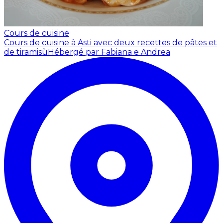
Cours de cuisine
Cours de cuisine à Asti avec deux recettes de pâtes et
de tiramisù
Hébergé par Fabiana e Andrea