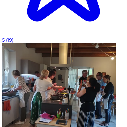
5
(
19
)