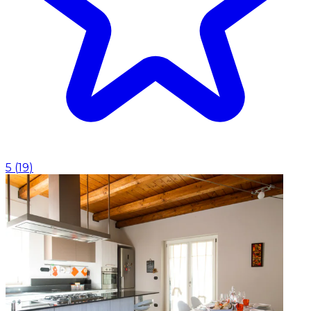
5
(
19
)