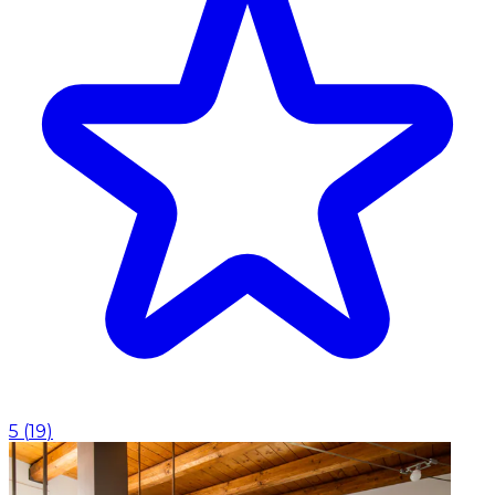
5
(
19
)