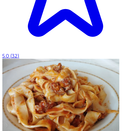
5.0
(
32
)