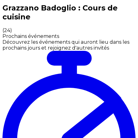
Expériences culinaires inoubliables : Expériences gas
Grazzano Badoglio : Cours de
cuisine
(
24
)
Prochains événements
Découvrez les événements qui auront lieu dans les
prochains jours et rejoignez d'autres invités