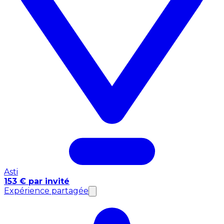
Asti
153 € par invité
Expérience partagée