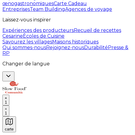
œnogastronomiques
Carte Cadeau
Entreprises
Team Building
Agences de voyage
Laissez-vous inspirer
Expériences des producteurs
Recueil de recettes
Cesarine
Ècoles de Cuisine
Savourez les villages
Maisons historiques
Qui sommes-nous
Rejoignez-nous
Durabilité
Presse &
RP
Changer de langue
1
1
carte