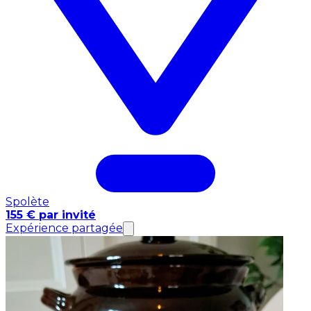
Spolète
155 € par invité
Expérience partagée