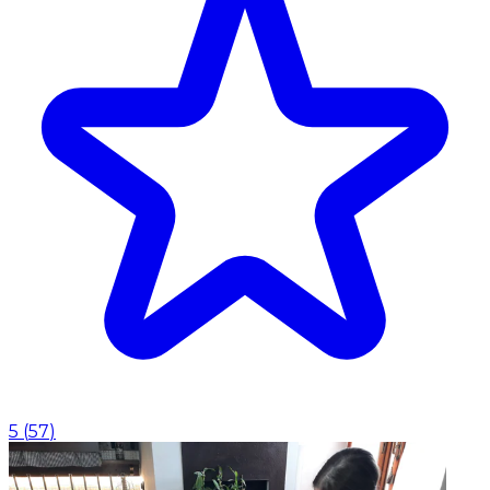
5
(
57
)