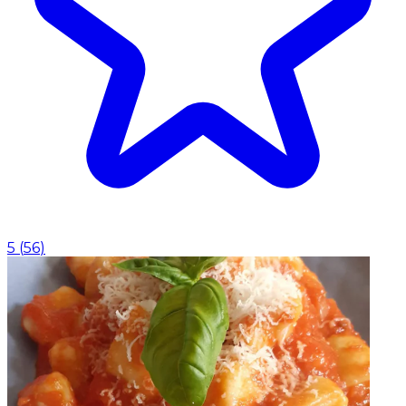
5
(
56
)