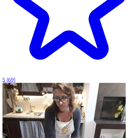
5
(
69
)