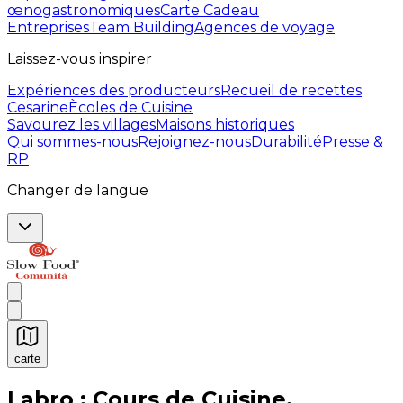
œnogastronomiques
Carte Cadeau
Entreprises
Team Building
Agences de voyage
Laissez-vous inspirer
Expériences des producteurs
Recueil de recettes
Cesarine
Ècoles de Cuisine
Savourez les villages
Maisons historiques
Qui sommes-nous
Rejoignez-nous
Durabilité
Presse &
RP
Changer de langue
carte
Expériences culinaires inoubliables : Expériences gas
Labro : Cours de Cuisine,