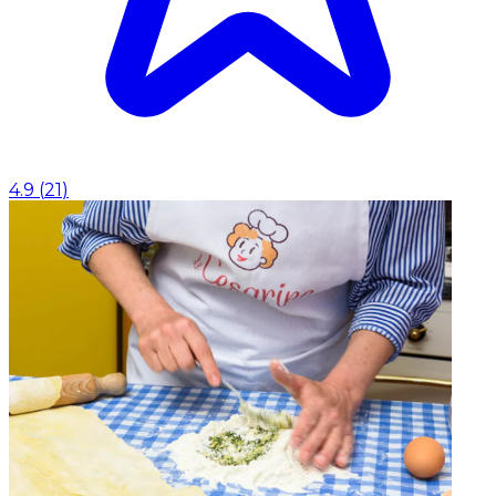
4.9
(
21
)