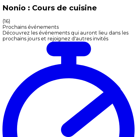
Expériences culinaires inoubliables : Expériences gas
Nonio : Cours de cuisine
(
16
)
Prochains événements
Découvrez les événements qui auront lieu dans les
prochains jours et rejoignez d'autres invités