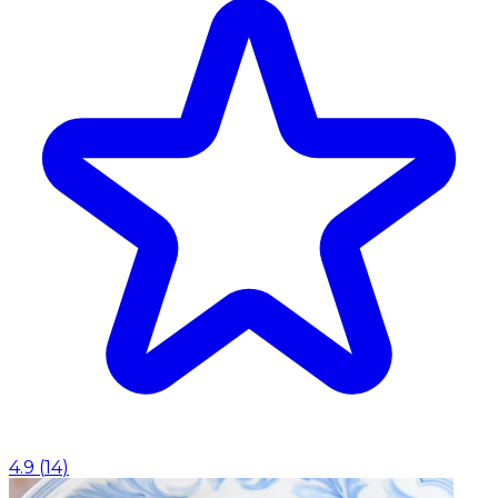
4.9
(
14
)