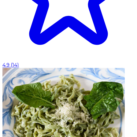
4.9
(
14
)