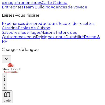
œnogastronomiques
Carte Cadeau
Entreprises
Team Building
Agences de voyage
Laissez-vous inspirer
Expériences des producteurs
Recueil de recettes
Cesarine
Ècoles de Cuisine
Savourez les villages
Maisons historiques
Qui sommes-nous
Rejoignez-nous
Durabilité
Presse &
RP
Changer de langue
1
1
carte