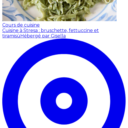
Cours de cuisine
Cuisine à Stresa : bruschette, fettuccine et
tiramisù
Hébergé par Gisella