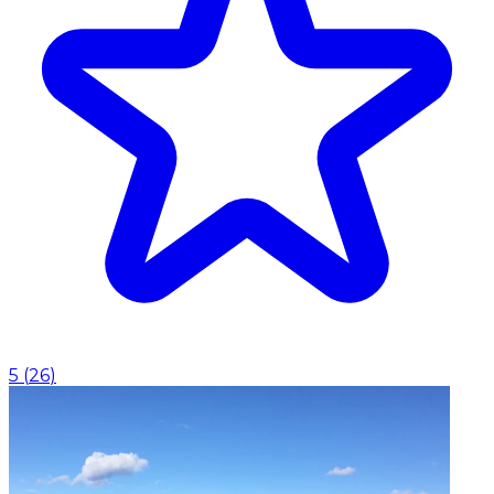
5
(
26
)