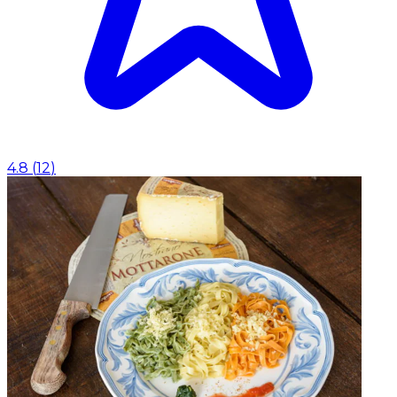
4.8
(
12
)