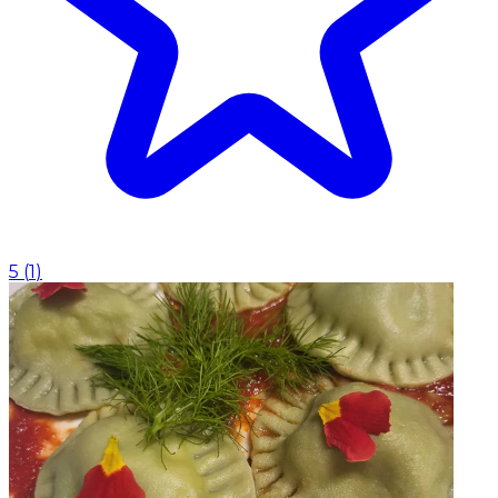
5
(
1
)