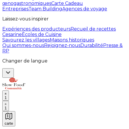
œnogastronomiques
Carte Cadeau
Entreprises
Team Building
Agences de voyage
Laissez-vous inspirer
Expériences des producteurs
Recueil de recettes
Cesarine
Ècoles de Cuisine
Savourez les villages
Maisons historiques
Qui sommes-nous
Rejoignez-nous
Durabilité
Presse &
RP
Changer de langue
1
1
carte