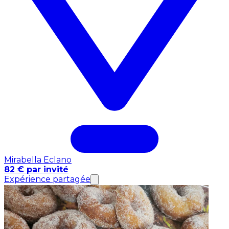
Mirabella Eclano
82 € par invité
Expérience partagée