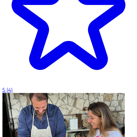
5
(
4
)