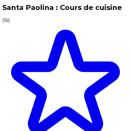
Expériences culinaires inoubliables : Expériences gas
Santa Paolina : Cours de cuisine
(
16
)