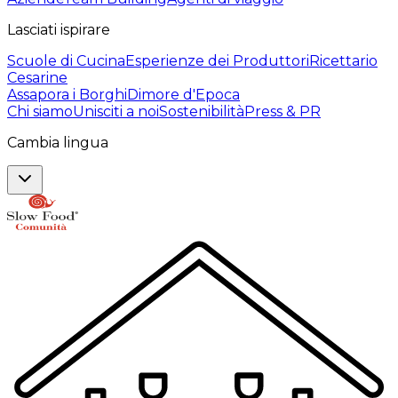
Lasciati ispirare
Scuole di Cucina
Esperienze dei Produttori
Ricettario
Cesarine
Assapora i Borghi
Dimore d'Epoca
Chi siamo
Unisciti a noi
Sostenibilità
Press & PR
Cambia lingua