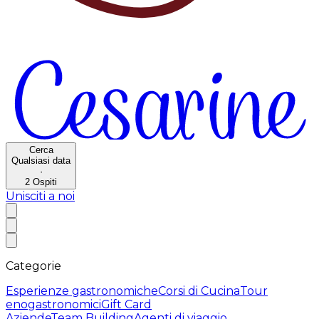
Cerca
Qualsiasi data
·
2
Ospiti
Unisciti a noi
Categorie
Esperienze gastronomiche
Corsi di Cucina
Tour
enogastronomici
Gift Card
Aziende
Team Building
Agenti di viaggio