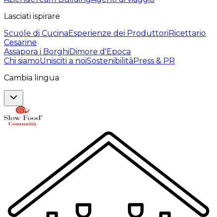
Lasciati ispirare
Scuole di Cucina
Esperienze dei Produttori
Ricettario
Cesarine
Assapora i Borghi
Dimore d'Epoca
Chi siamo
Unisciti a noi
Sostenibilità
Press & PR
Cambia lingua