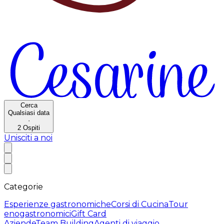
Cerca
Qualsiasi data
·
2
Ospiti
Unisciti a noi
Categorie
Esperienze gastronomiche
Corsi di Cucina
Tour
enogastronomici
Gift Card
Aziende
Team Building
Agenti di viaggio