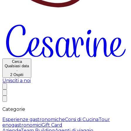
Cerca
Qualsiasi data
·
2
Ospiti
Unisciti a noi
Categorie
Esperienze gastronomiche
Corsi di Cucina
Tour
enogastronomici
Gift Card
Aziende
Team Building
Agenti di viaggio