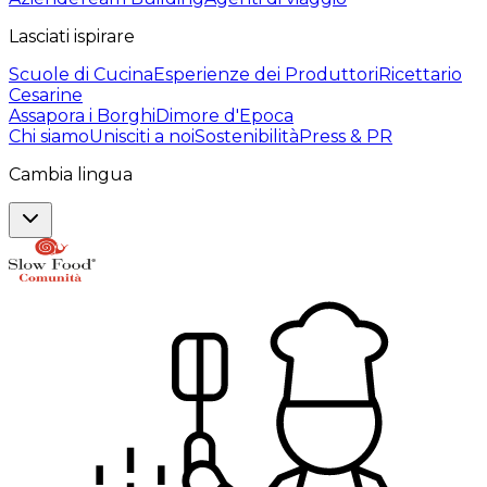
Lasciati ispirare
Scuole di Cucina
Esperienze dei Produttori
Ricettario
Cesarine
Assapora i Borghi
Dimore d'Epoca
Chi siamo
Unisciti a noi
Sostenibilità
Press & PR
Cambia lingua