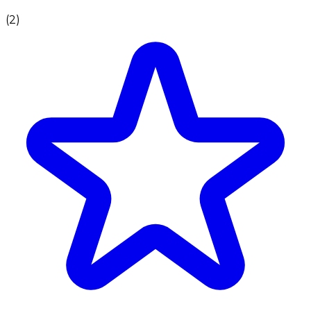
(
2
)