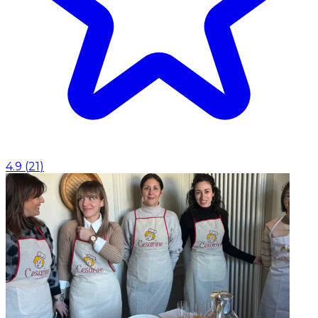
4.9
(
21
)