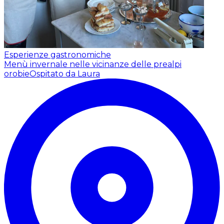
Esperienze gastronomiche
Menù invernale nelle vicinanze delle prealpi
orobie
Ospitato da Laura