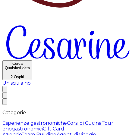
Cerca
Qualsiasi data
·
2
Ospiti
Unisciti a noi
Categorie
Esperienze gastronomiche
Corsi di Cucina
Tour
enogastronomici
Gift Card
Aziende
Team Building
Agenti di viaggio