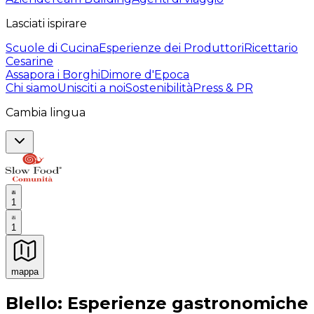
Lasciati ispirare
Scuole di Cucina
Esperienze dei Produttori
Ricettario
Cesarine
Assapora i Borghi
Dimore d'Epoca
Chi siamo
Unisciti a noi
Sostenibilità
Press & PR
Cambia lingua
1
1
mappa
Esperienze culinarie indimenticabili: Esperienze gastro
Blello: Esperienze gastronomiche