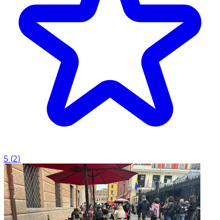
5
(
2
)