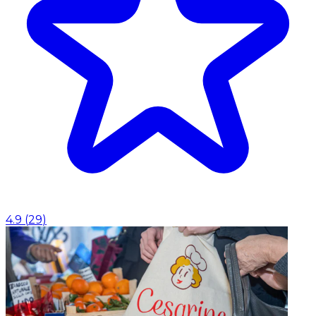
4.9
(
29
)