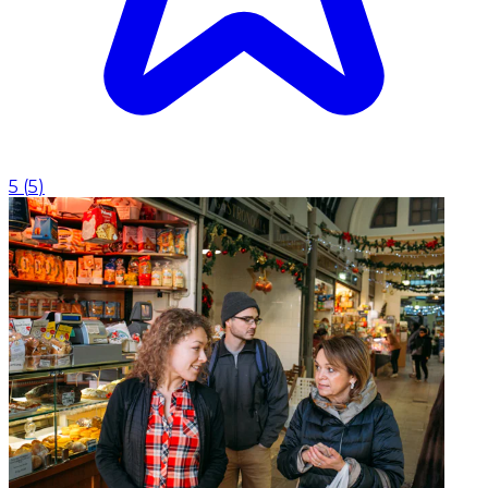
5
(
5
)