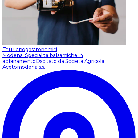
Tour enogastronomici
Modena: Specialità balsamiche in
abbinamento
Ospitato da Società Agricola
Acetomodena s.s.