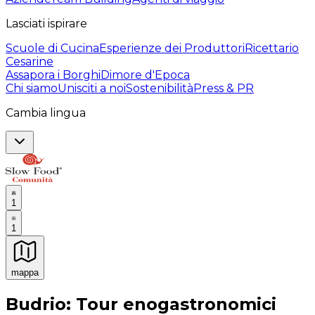
Lasciati ispirare
Scuole di Cucina
Esperienze dei Produttori
Ricettario
Cesarine
Assapora i Borghi
Dimore d'Epoca
Chi siamo
Unisciti a noi
Sostenibilità
Press & PR
Cambia lingua
1
1
mappa
Esperienze culinarie indimenticabili: Esperienze gastro
Budrio: Tour enogastronomici