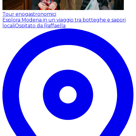
Tour enogastronomici
Esplora Modena in un viaggio tra botteghe e sapori
locali
Ospitato da Raffaella