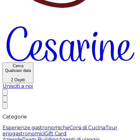
Cerca
Qualsiasi data
·
2
Ospiti
Unisciti a noi
Categorie
Esperienze gastronomiche
Corsi di Cucina
Tour
enogastronomici
Gift Card
Aziende
Team Building
Agenti di viaggio