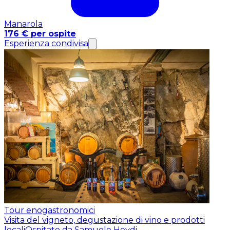
Manarola
176 € per ospite
Esperienza condivisa
Tour enogastronomici
Visita del vigneto, degustazione di vino e prodotti
locali
Ospitato da Samuele Heydi