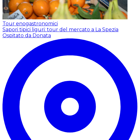
Tour enogastronomici
Sapori tipici liguri: tour del mercato a La Spezia
Ospitato da Donata