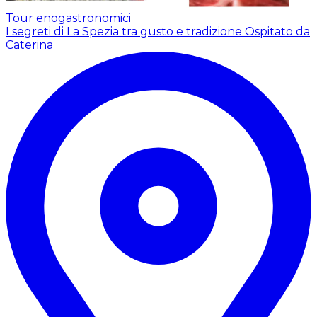
Tour enogastronomici
I segreti di La Spezia tra gusto e tradizione
Ospitato da
Caterina