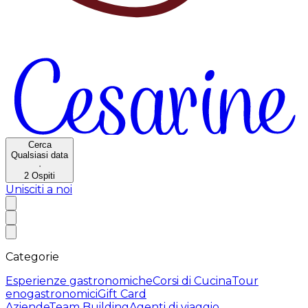
Cerca
Qualsiasi data
·
2
Ospiti
Unisciti a noi
Categorie
Esperienze gastronomiche
Corsi di Cucina
Tour
enogastronomici
Gift Card
Aziende
Team Building
Agenti di viaggio