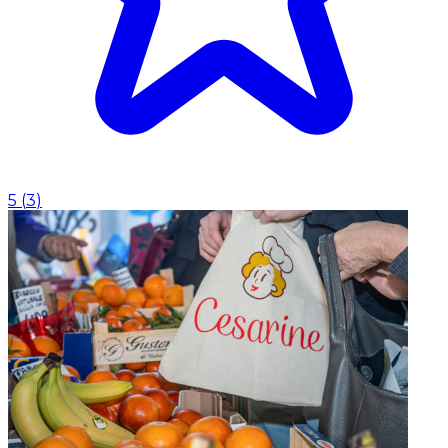
5
(
3
)