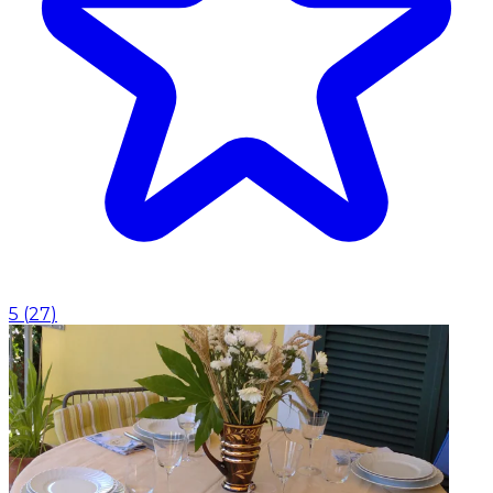
5
(
27
)