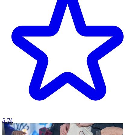
5
(
3
)