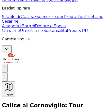
Lasciati ispirare
Scuole di Cucina
Esperienze dei Produttori
Ricettario
Cesarine
Assapora i Borghi
Dimore d'Epoca
Chi siamo
Unisciti a noi
Sostenibilità
Press & PR
Cambia lingua
1
1
mappa
Esperienze culinarie indimenticabili: Esperienze gastro
Calice al Cornoviglio: Tour