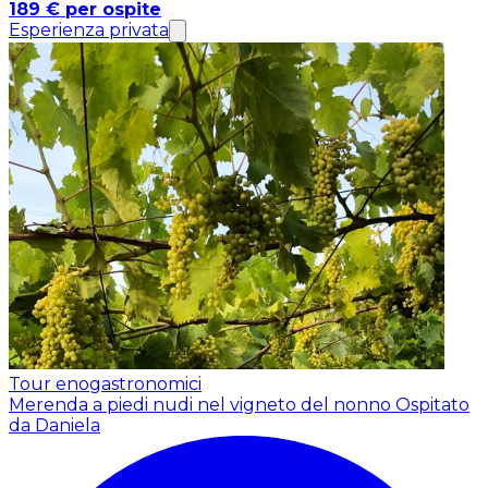
189 € per ospite
Esperienza privata
Tour enogastronomici
Merenda a piedi nudi nel vigneto del nonno
Ospitato
da Daniela