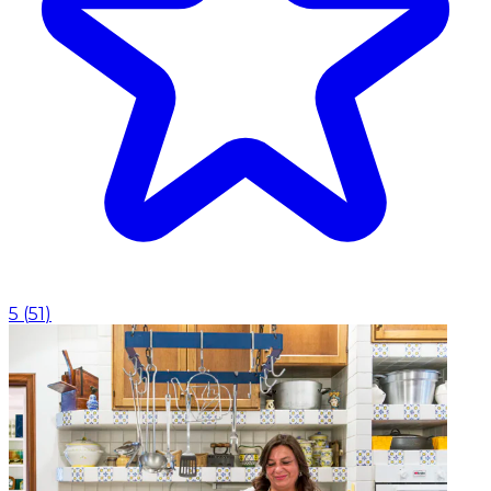
5
(
51
)