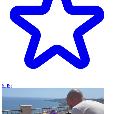
5
(
15
)