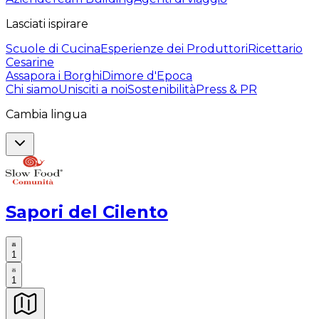
Lasciati ispirare
Scuole di Cucina
Esperienze dei Produttori
Ricettario
Cesarine
Assapora i Borghi
Dimore d'Epoca
Chi siamo
Unisciti a noi
Sostenibilità
Press & PR
Cambia lingua
Sapori del Cilento
1
1