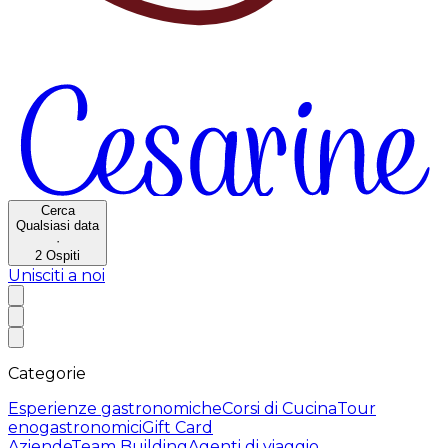
Cerca
Qualsiasi data
·
2
Ospiti
Unisciti a noi
Categorie
Esperienze gastronomiche
Corsi di Cucina
Tour
enogastronomici
Gift Card
Aziende
Team Building
Agenti di viaggio