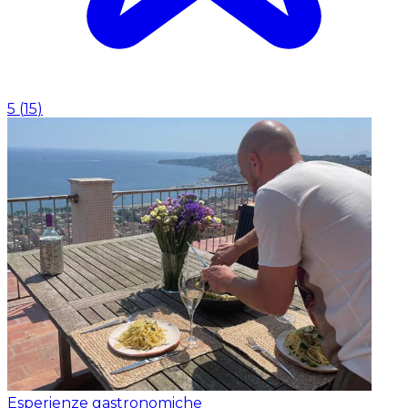
5
(
15
)
Esperienze gastronomiche