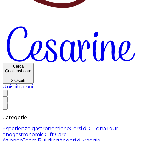
Cerca
Qualsiasi data
·
2
Ospiti
Unisciti a noi
Categorie
Esperienze gastronomiche
Corsi di Cucina
Tour
enogastronomici
Gift Card
Aziende
Team Building
Agenti di viaggio