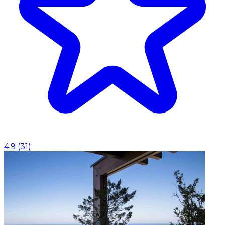
4.9
(
31
)