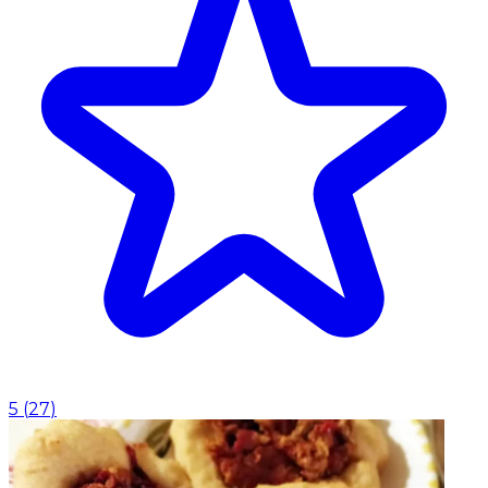
5
(
27
)