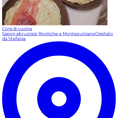
Corsi di cucina
Sapori abruzzesi: Rivotiche e Montepulciano
Ospitato
da Stefania