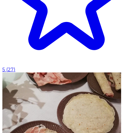
5
(
27
)