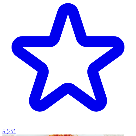
5
(
27
)