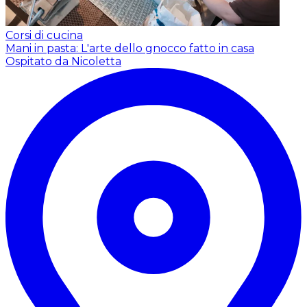
Corsi di cucina
Mani in pasta: L'arte dello gnocco fatto in casa
Ospitato da Nicoletta