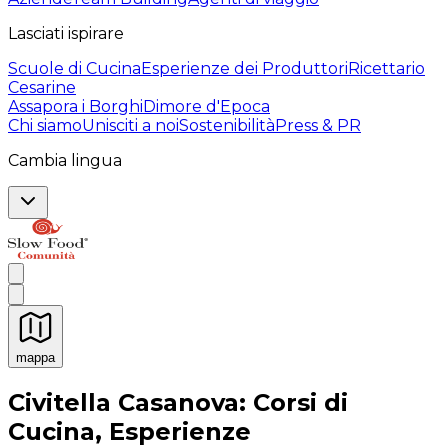
Lasciati ispirare
Scuole di Cucina
Esperienze dei Produttori
Ricettario
Cesarine
Assapora i Borghi
Dimore d'Epoca
Chi siamo
Unisciti a noi
Sostenibilità
Press & PR
Cambia lingua
mappa
Esperienze culinarie indimenticabili: Esperienze gastro
Civitella Casanova: Corsi di
Cucina, Esperienze