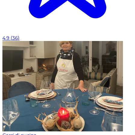
4.9
(
36
)