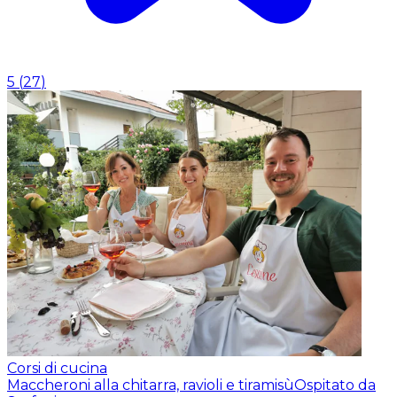
5
(
27
)
Corsi di cucina
Maccheroni alla chitarra, ravioli e tiramisù
Ospitato da