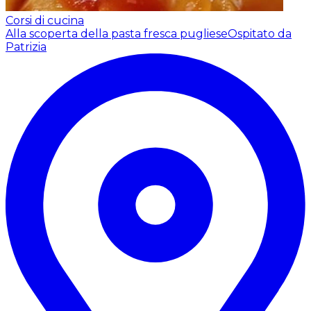
Corsi di cucina
Alla scoperta della pasta fresca pugliese
Ospitato da
Patrizia