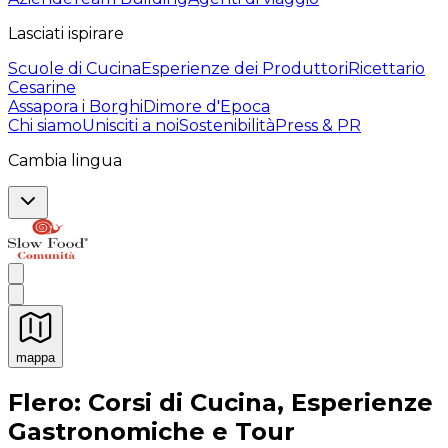
Lasciati ispirare
Scuole di Cucina
Esperienze dei Produttori
Ricettario
Cesarine
Assapora i Borghi
Dimore d'Epoca
Chi siamo
Unisciti a noi
Sostenibilità
Press & PR
Cambia lingua
mappa
Esperienze culinarie indimenticabili: Esperienze gastro
Flero: Corsi di Cucina, Esperienze
Gastronomiche e Tour