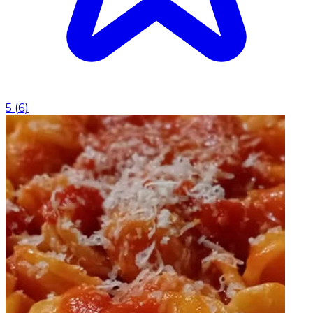
5
(
6
)