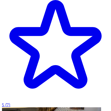
5
(
7
)