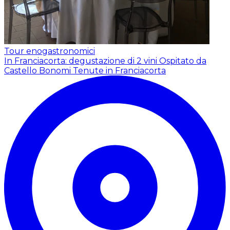
Tour enogastronomici
In Franciacorta: degustazione di 2 vini
Ospitato da
Castello Bonomi Tenute in Franciacorta