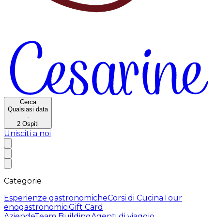
Cerca
Qualsiasi data
·
2
Ospiti
Unisciti a noi
Categorie
Esperienze gastronomiche
Corsi di Cucina
Tour
enogastronomici
Gift Card
Aziende
Team Building
Agenti di viaggio