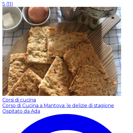
5
(
11
)
Corsi di cucina
Corso di Cucina a Mantova: le delizie di stagione
Ospitato da Ada