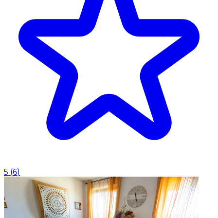
5
(
6
)