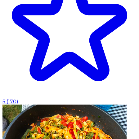
5
(
170
)