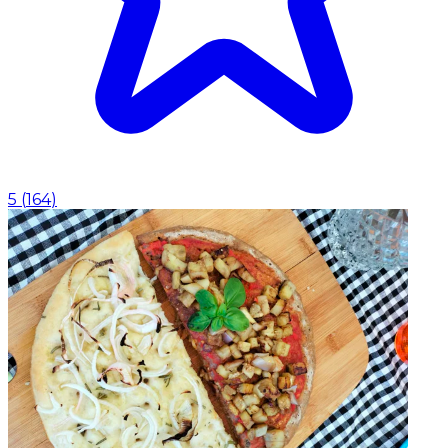
5
(
164
)