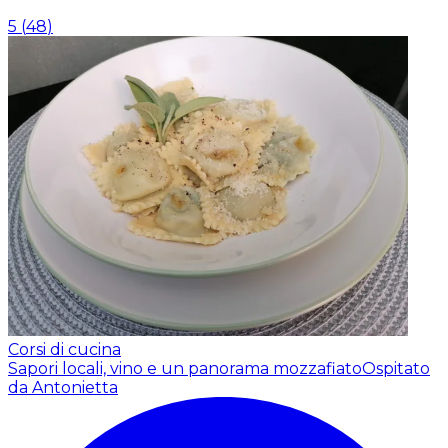
5
(
48
)
Corsi di cucina
Sapori locali, vino e un panorama mozzafiato
Ospitato
da Antonietta