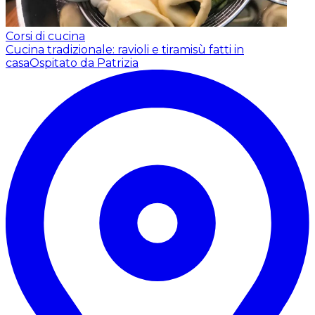
Corsi di cucina
Cucina tradizionale: ravioli e tiramisù fatti in
casa
Ospitato da Patrizia