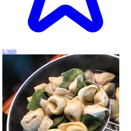
5
(
169
)