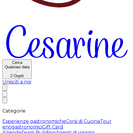
Cerca
Qualsiasi data
·
2
Ospiti
Unisciti a noi
Categorie
Esperienze gastronomiche
Corsi di Cucina
Tour
enogastronomici
Gift Card
Aziende
Team Building
Agenti di viaggio