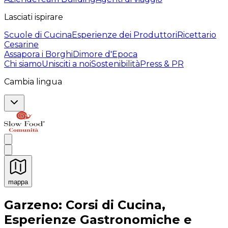
Lasciati ispirare
Scuole di Cucina
Esperienze dei Produttori
Ricettario
Cesarine
Assapora i Borghi
Dimore d'Epoca
Chi siamo
Unisciti a noi
Sostenibilità
Press & PR
Cambia lingua
mappa
Esperienze culinarie indimenticabili: Esperienze gastro
Garzeno: Corsi di Cucina,
Esperienze Gastronomiche e