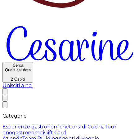
Cerca
Qualsiasi data
·
2
Ospiti
Unisciti a noi
Categorie
Esperienze gastronomiche
Corsi di Cucina
Tour
enogastronomici
Gift Card
Aziende
Team Building
Agenti di viaggio