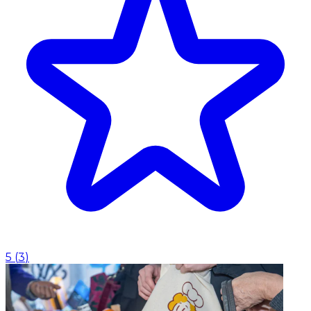
5
(
3
)