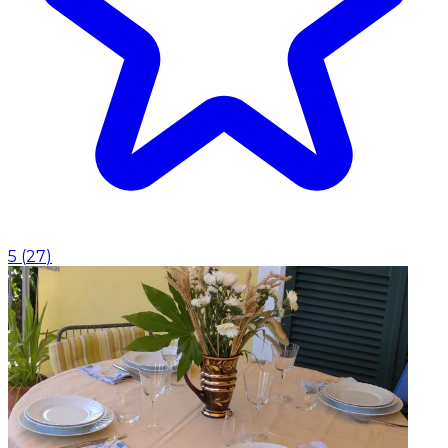
5
(
27
)