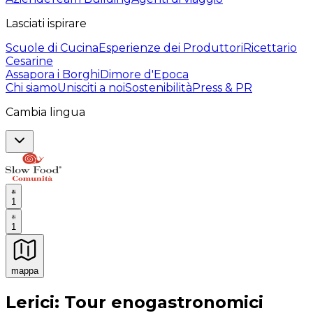
Lasciati ispirare
Scuole di Cucina
Esperienze dei Produttori
Ricettario
Cesarine
Assapora i Borghi
Dimore d'Epoca
Chi siamo
Unisciti a noi
Sostenibilità
Press & PR
Cambia lingua
1
1
mappa
Esperienze culinarie indimenticabili: Esperienze gastro
Lerici: Tour enogastronomici