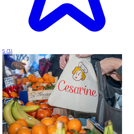
5
(
3
)