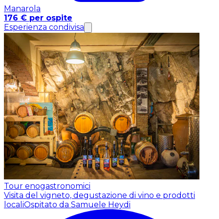
Manarola
176 € per ospite
Esperienza condivisa
Tour enogastronomici
Visita del vigneto, degustazione di vino e prodotti
locali
Ospitato da Samuele Heydi