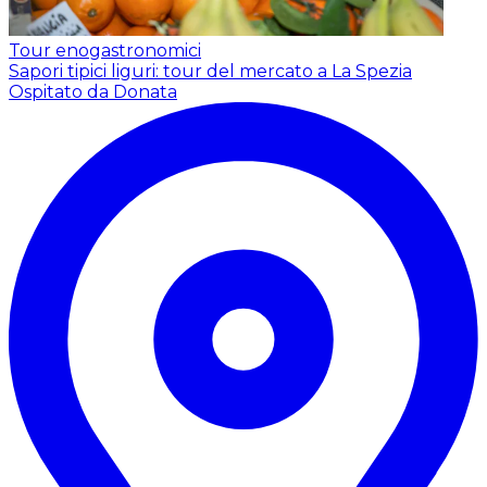
Tour enogastronomici
Sapori tipici liguri: tour del mercato a La Spezia
Ospitato da Donata