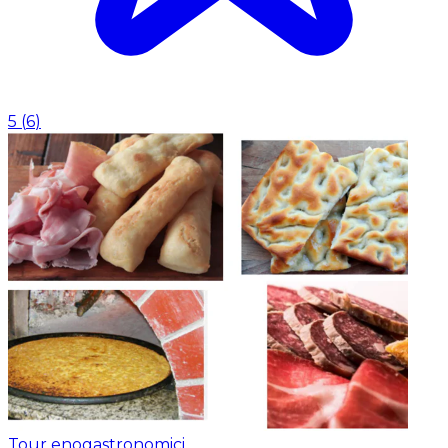
5
(
6
)
Tour enogastronomici