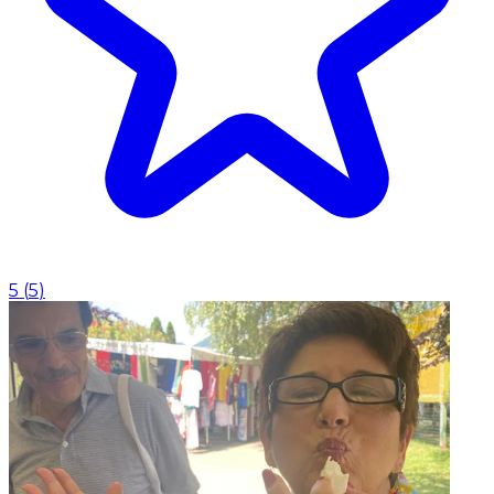
5
(
5
)