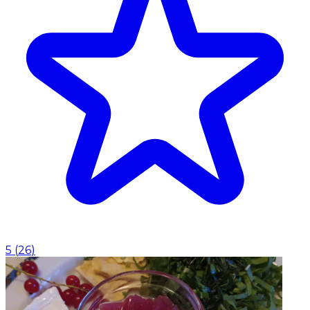
5
(
26
)