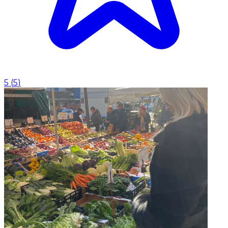
5
(
5
)