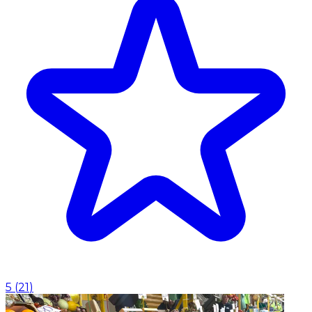
5
(
21
)