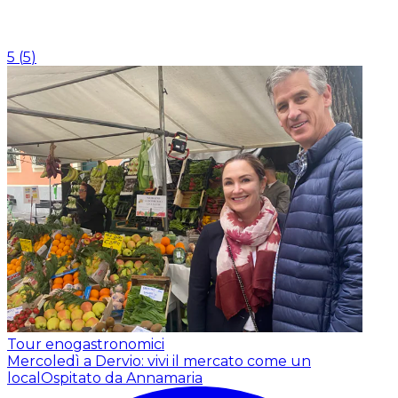
5
(
5
)
Tour enogastronomici
Mercoledì a Dervio: vivi il mercato come un
local
Ospitato da Annamaria