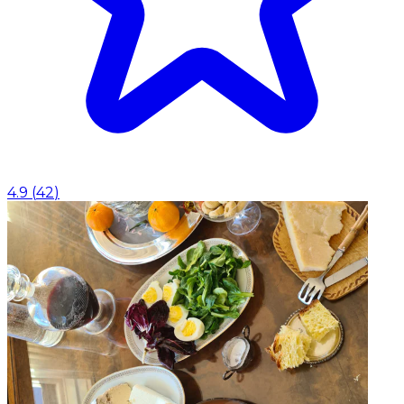
4.9
(
42
)