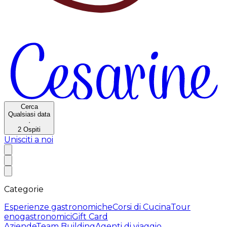
Cerca
Qualsiasi data
·
2
Ospiti
Unisciti a noi
Categorie
Esperienze gastronomiche
Corsi di Cucina
Tour
enogastronomici
Gift Card
Aziende
Team Building
Agenti di viaggio