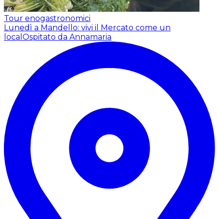
Tour enogastronomici
Lunedì a Mandello: vivi il Mercato come un
local
Ospitato da Annamaria