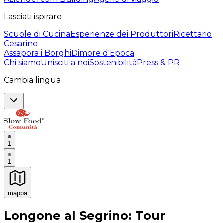
Lasciati ispirare
Scuole di Cucina
Esperienze dei Produttori
Ricettario
Cesarine
Assapora i Borghi
Dimore d'Epoca
Chi siamo
Unisciti a noi
Sostenibilità
Press & PR
Cambia lingua
1
1
mappa
Esperienze culinarie indimenticabili: Esperienze gastro
Longone al Segrino: Tour