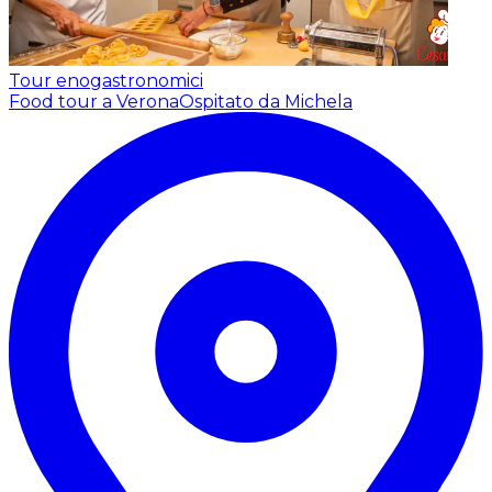
Tour enogastronomici
Food tour a Verona
Ospitato da Michela