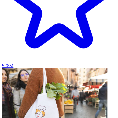
5
(
63
)