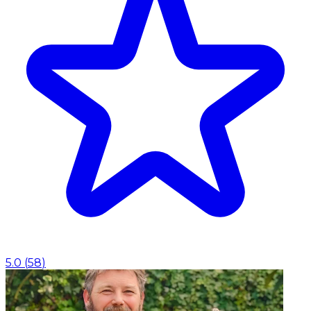
5.0
(
58
)