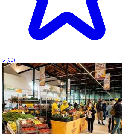
5
(
63
)