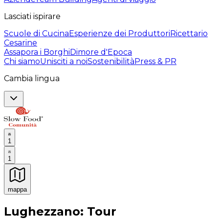
Lasciati ispirare
Scuole di Cucina
Esperienze dei Produttori
Ricettario
Cesarine
Assapora i Borghi
Dimore d'Epoca
Chi siamo
Unisciti a noi
Sostenibilità
Press & PR
Cambia lingua
1
1
mappa
Esperienze culinarie indimenticabili: Esperienze gastro
Lughezzano: Tour