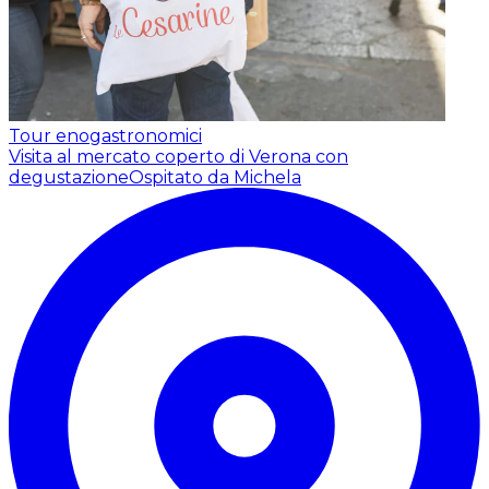
Tour enogastronomici
Visita al mercato coperto di Verona con
degustazione
Ospitato da Michela