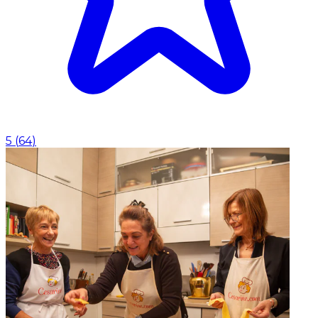
5
(
64
)