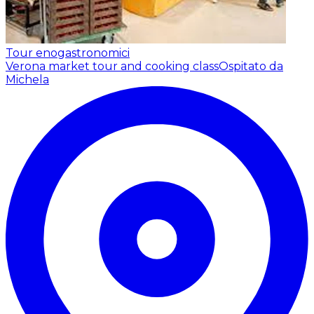
Tour enogastronomici
Verona market tour and cooking class
Ospitato da
Michela