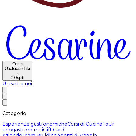
Cerca
Qualsiasi data
·
2
Ospiti
Unisciti a noi
Categorie
Esperienze gastronomiche
Corsi di Cucina
Tour
enogastronomici
Gift Card
Aziende
Team Building
Agenti di viaggio