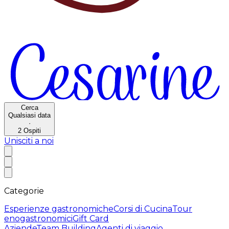
Cerca
Qualsiasi data
·
2
Ospiti
Unisciti a noi
Categorie
Esperienze gastronomiche
Corsi di Cucina
Tour
enogastronomici
Gift Card
Aziende
Team Building
Agenti di viaggio