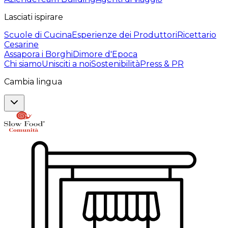
Lasciati ispirare
Scuole di Cucina
Esperienze dei Produttori
Ricettario
Cesarine
Assapora i Borghi
Dimore d'Epoca
Chi siamo
Unisciti a noi
Sostenibilità
Press & PR
Cambia lingua