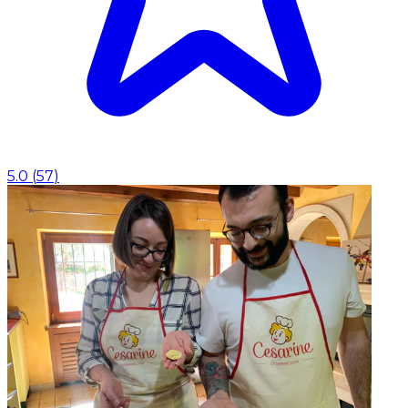
5.0
(
57
)