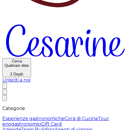
Cerca
Qualsiasi data
·
2
Ospiti
Unisciti a noi
Categorie
Esperienze gastronomiche
Corsi di Cucina
Tour
enogastronomici
Gift Card
Aziende
Team Building
Agenti di viaggio