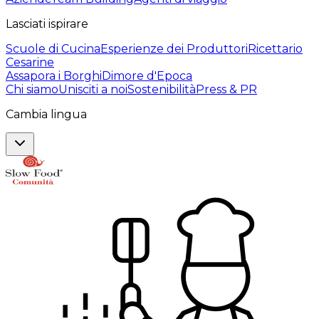
Lasciati ispirare
Scuole di Cucina
Esperienze dei Produttori
Ricettario
Cesarine
Assapora i Borghi
Dimore d'Epoca
Chi siamo
Unisciti a noi
Sostenibilità
Press & PR
Cambia lingua