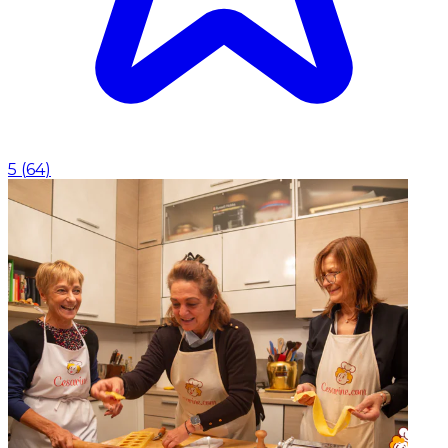
5
(
64
)