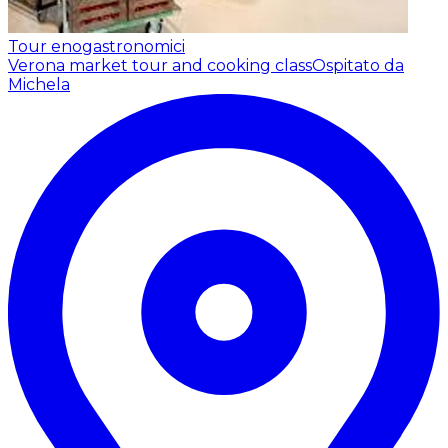
Tour enogastronomici
Verona market tour and cooking class
Ospitato da
Michela