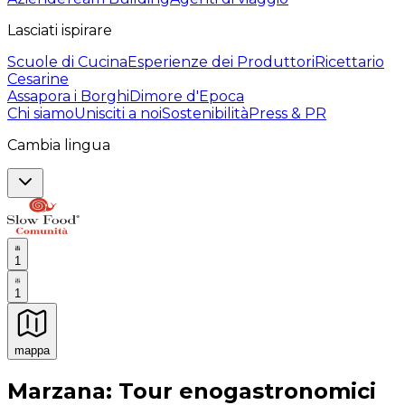
Lasciati ispirare
Scuole di Cucina
Esperienze dei Produttori
Ricettario
Cesarine
Assapora i Borghi
Dimore d'Epoca
Chi siamo
Unisciti a noi
Sostenibilità
Press & PR
Cambia lingua
1
1
mappa
Esperienze culinarie indimenticabili: Esperienze gastro
Marzana: Tour enogastronomici