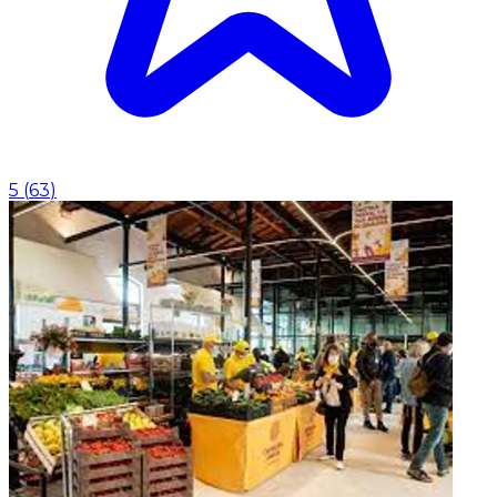
5
(
63
)