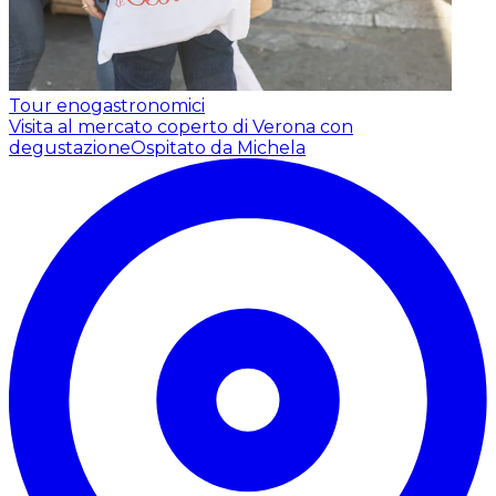
Tour enogastronomici
Visita al mercato coperto di Verona con
degustazione
Ospitato da Michela