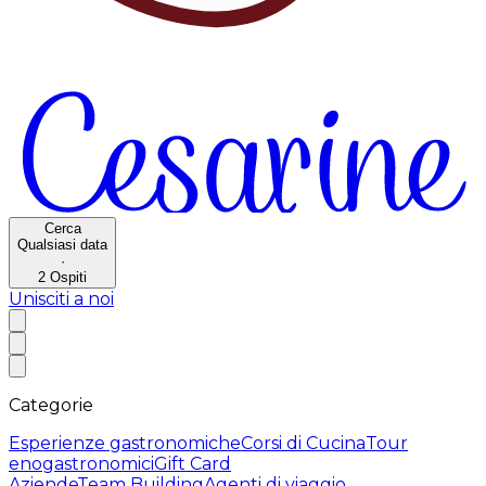
Cerca
Qualsiasi data
·
2
Ospiti
Unisciti a noi
Categorie
Esperienze gastronomiche
Corsi di Cucina
Tour
enogastronomici
Gift Card
Aziende
Team Building
Agenti di viaggio