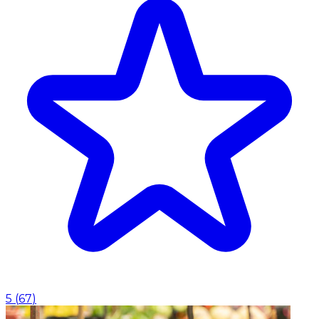
5
(
67
)