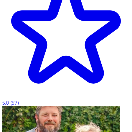
5.0
(
57
)