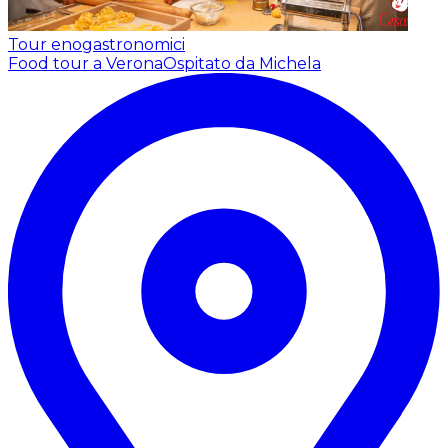
Tour enogastronomici
Food tour a Verona
Ospitato da Michela