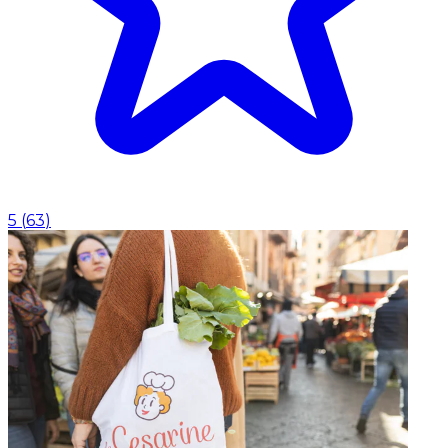
5
(
63
)