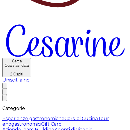
Cerca
Qualsiasi data
·
2
Ospiti
Unisciti a noi
Categorie
Esperienze gastronomiche
Corsi di Cucina
Tour
enogastronomici
Gift Card
Aziende
Team Building
Agenti di viaggio