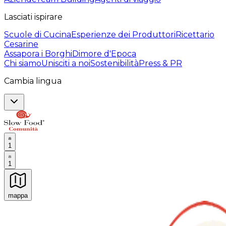
Lasciati ispirare
Scuole di Cucina
Esperienze dei Produttori
Ricettario
Cesarine
Assapora i Borghi
Dimore d'Epoca
Chi siamo
Unisciti a noi
Sostenibilità
Press & PR
Cambia lingua
1
1
mappa
Esperienze culinarie indimenticabili: Esperienze gastro