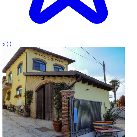
5
(
1
)