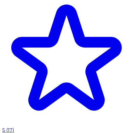
5
(
17
)