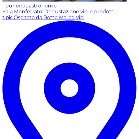
Tour enogastronomici
Sala Monferrato: Degustazione vini e prodotti
tipici
Ospitato da Botto Marco Vini