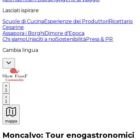
Lasciati ispirare
Scuole di Cucina
Esperienze dei Produttori
Ricettario
Cesarine
Assapora i Borghi
Dimore d'Epoca
Chi siamo
Unisciti a noi
Sostenibilità
Press & PR
Cambia lingua
1
1
mappa
Esperienze culinarie indimenticabili: Esperienze gastro
Moncalvo: Tour enogastronomici