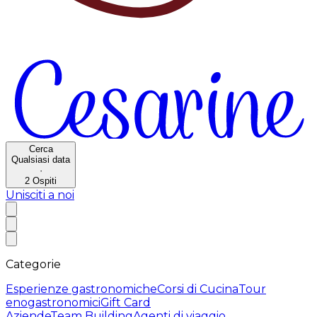
Cerca
Qualsiasi data
·
2
Ospiti
Unisciti a noi
Categorie
Esperienze gastronomiche
Corsi di Cucina
Tour
enogastronomici
Gift Card
Aziende
Team Building
Agenti di viaggio