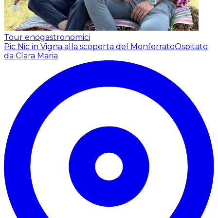
Tour enogastronomici
Pic Nic in Vigna alla scoperta del Monferrato
Ospitato
da Clara Maria