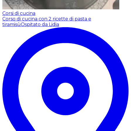
Corsi di cucina
Corso di cucina con 2 ricette di pasta e
tiramisù
Ospitato da Lidia