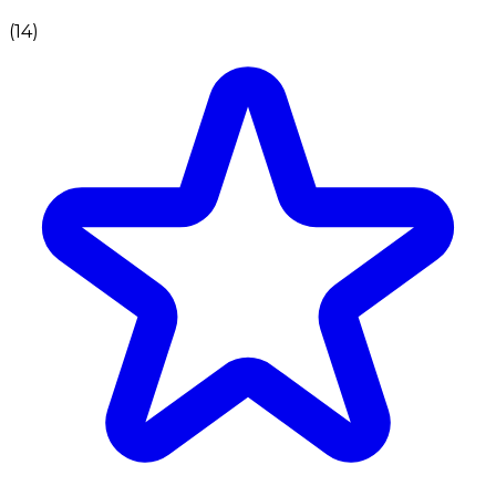
(
14
)