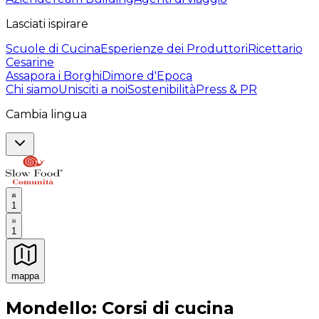
Lasciati ispirare
Scuole di Cucina
Esperienze dei Produttori
Ricettario
Cesarine
Assapora i Borghi
Dimore d'Epoca
Chi siamo
Unisciti a noi
Sostenibilità
Press & PR
Cambia lingua
1
1
mappa
Esperienze culinarie indimenticabili: Esperienze gastro
Mondello: Corsi di cucina