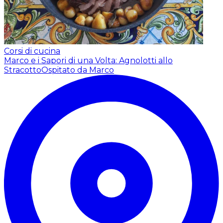
Corsi di cucina
Marco e i Sapori di una Volta: Agnolotti allo
Stracotto
Ospitato da Marco