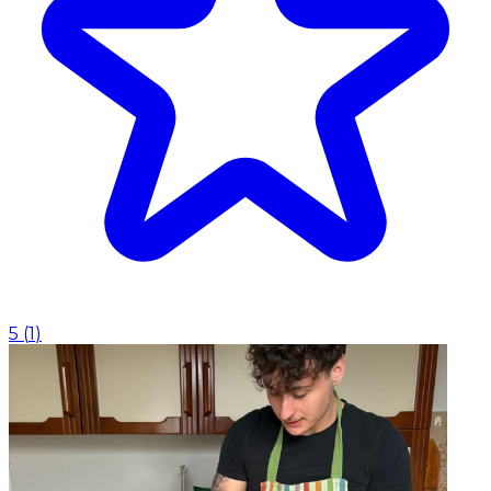
5
(
1
)