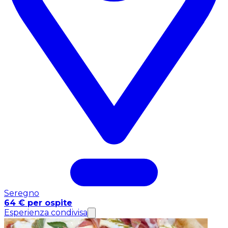
Seregno
64 € per ospite
Esperienza condivisa