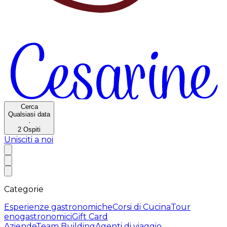
Cerca
Qualsiasi data
·
2
Ospiti
Unisciti a noi
Categorie
Esperienze gastronomiche
Corsi di Cucina
Tour
enogastronomici
Gift Card
Aziende
Team Building
Agenti di viaggio