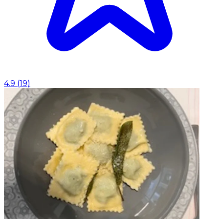
4.9
(
19
)