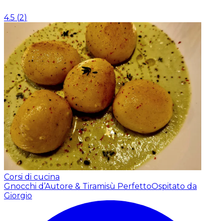
4.5
(
2
)
Corsi di cucina
Gnocchi d’Autore & Tiramisù Perfetto
Ospitato da
Giorgio