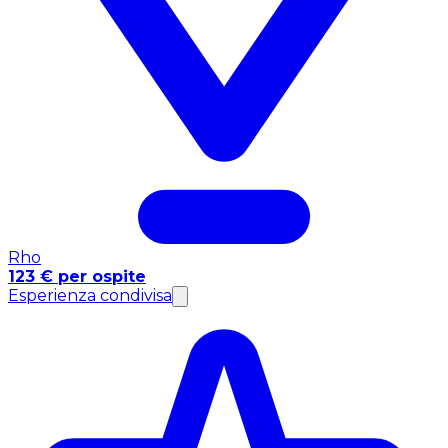
Rho
123 € per ospite
Esperienza condivisa