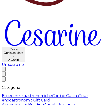
Cerca
Qualsiasi data
·
2
Ospiti
Unisciti a noi
Categorie
Esperienze gastronomiche
Corsi di Cucina
Tour
enogastronomici
Gift Card
Aziende
Team Building
Agenti di viaggio