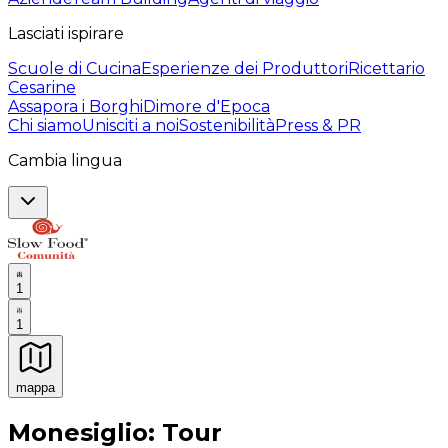
Lasciati ispirare
Scuole di Cucina
Esperienze dei Produttori
Ricettario
Cesarine
Assapora i Borghi
Dimore d'Epoca
Chi siamo
Unisciti a noi
Sostenibilità
Press & PR
Cambia lingua
1
1
mappa
Esperienze culinarie indimenticabili: Esperienze gastro
Monesiglio: Tour