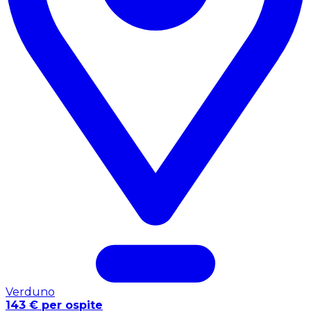
Verduno
143 € per ospite