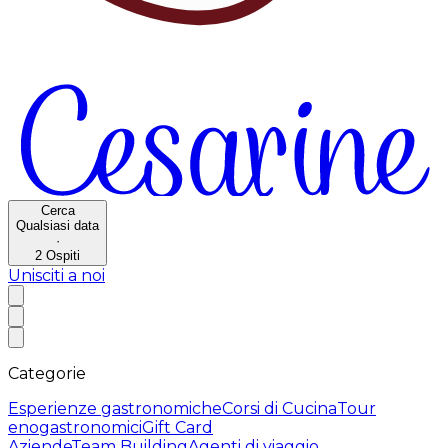
Cerca
Qualsiasi data
·
2
Ospiti
Unisciti a noi
Categorie
Esperienze gastronomiche
Corsi di Cucina
Tour
enogastronomici
Gift Card
Aziende
Team Building
Agenti di viaggio