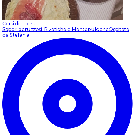
Corsi di cucina
Sapori abruzzesi: Rivotiche e Montepulciano
Ospitato
da Stefania