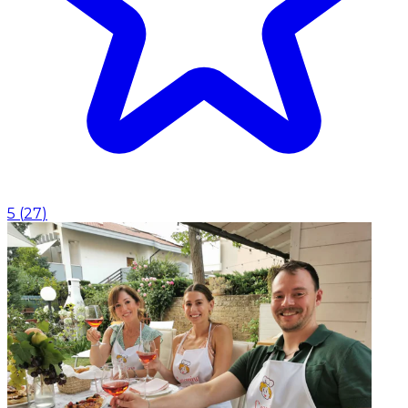
5
(
27
)