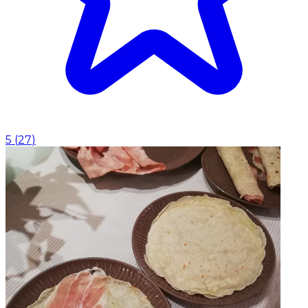
5
(
27
)