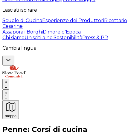
Lasciati ispirare
Scuole di Cucina
Esperienze dei Produttori
Ricettario
Cesarine
Assapora i Borghi
Dimore d'Epoca
Chi siamo
Unisciti a noi
Sostenibilità
Press & PR
Cambia lingua
1
1
mappa
Esperienze culinarie indimenticabili: Esperienze gastro
Penne: Corsi di cucina