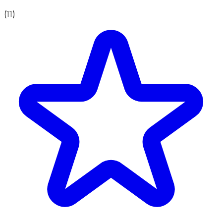
(
11
)