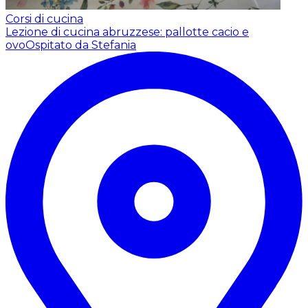
Corsi di cucina
Lezione di cucina abruzzese: pallotte cacio e
ovo
Ospitato da Stefania