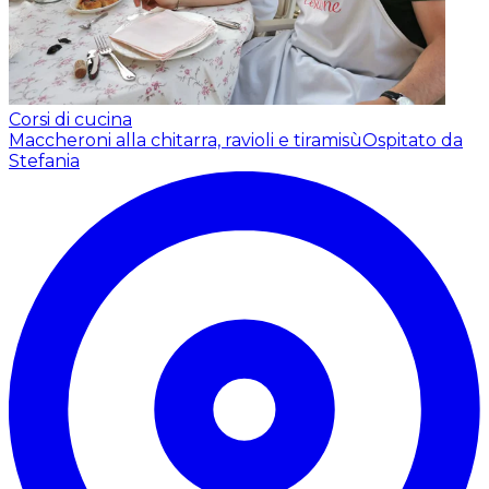
Corsi di cucina
Maccheroni alla chitarra, ravioli e tiramisù
Ospitato da
Stefania