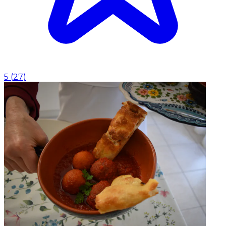
5
(
27
)