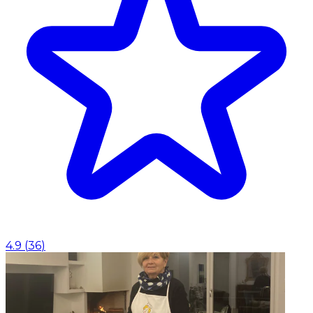
4.9
(
36
)