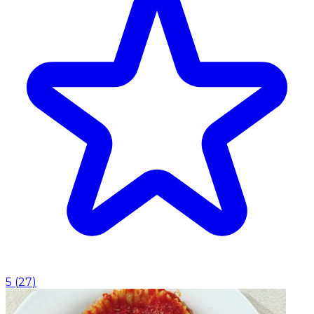
5
(
27
)