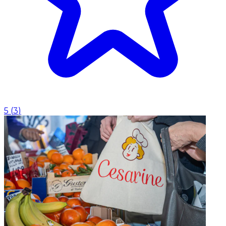
5
(
3
)