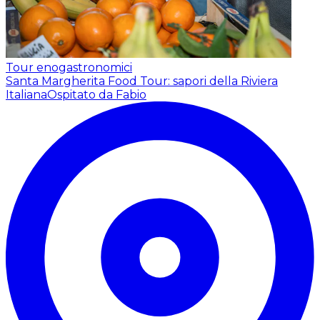
Tour enogastronomici
Santa Margherita Food Tour: sapori della Riviera
Italiana
Ospitato da Fabio