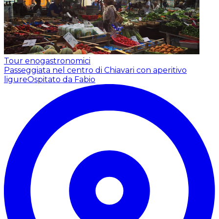
Tour enogastronomici
Passeggiata nel centro di Chiavari con aperitivo
ligure
Ospitato da Fabio