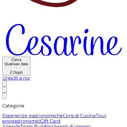
Cerca
Qualsiasi data
·
2
Ospiti
Unisciti a noi
Categorie
Esperienze gastronomiche
Corsi di Cucina
Tour
enogastronomici
Gift Card
Aziende
Team Building
Agenti di viaggio