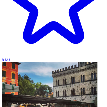
5
(
3
)