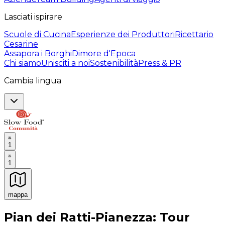
Lasciati ispirare
Scuole di Cucina
Esperienze dei Produttori
Ricettario
Cesarine
Assapora i Borghi
Dimore d'Epoca
Chi siamo
Unisciti a noi
Sostenibilità
Press & PR
Cambia lingua
1
1
mappa
Esperienze culinarie indimenticabili: Esperienze gastro
Pian dei Ratti-Pianezza: Tour