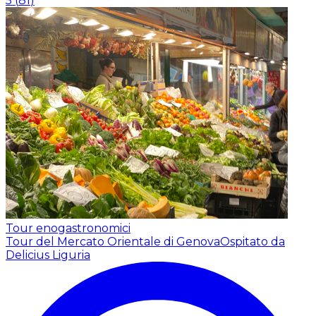
5
(
81
)
Tour enogastronomici
Tour del Mercato Orientale di Genova
Ospitato da
Delicius Liguria