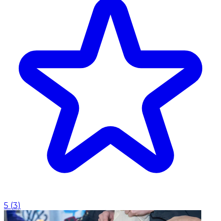
5
(
3
)