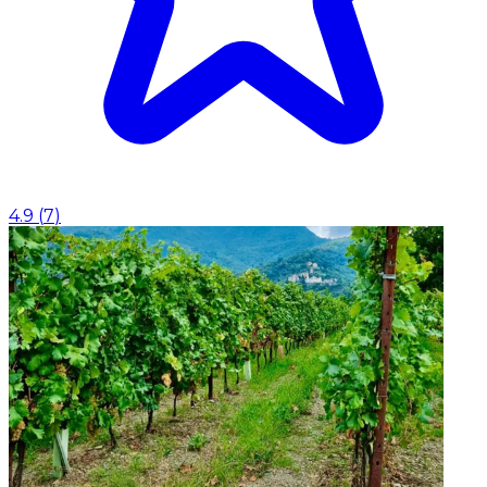
4.9
(
7
)