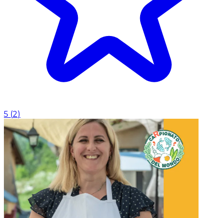
5
(
2
)