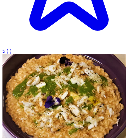
5
(
1
)