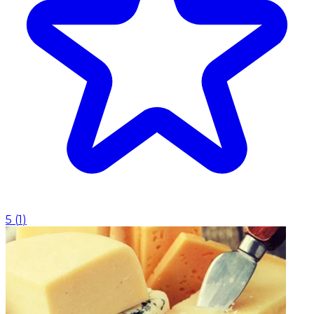
5
(
1
)