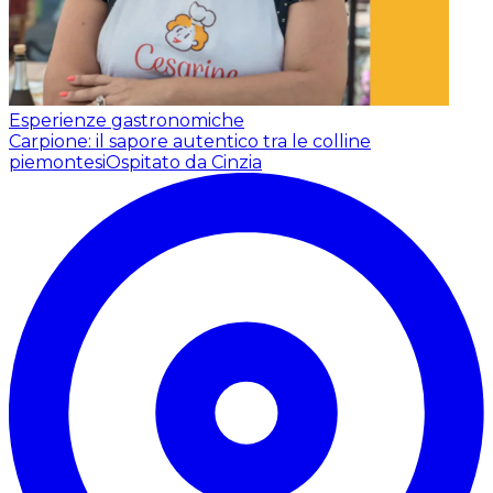
Esperienze gastronomiche
Carpione: il sapore autentico tra le colline
piemontesi
Ospitato da Cinzia