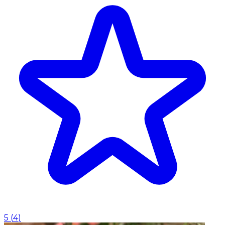
5
(
4
)