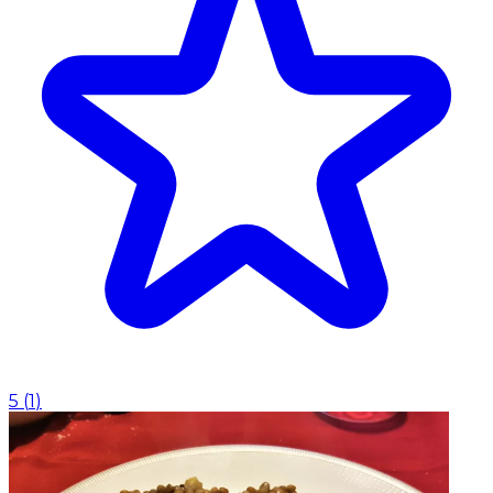
5
(
1
)