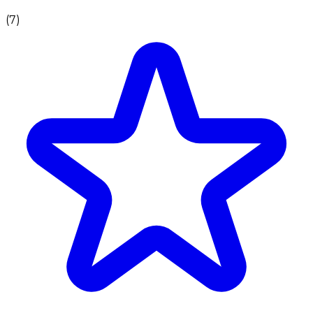
(
7
)