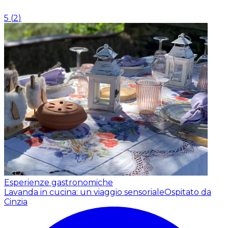
5
(
2
)
Esperienze gastronomiche
Lavanda in cucina: un viaggio sensoriale
Ospitato da
Cinzia