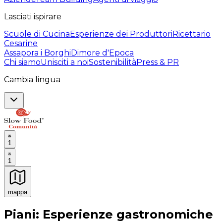
Lasciati ispirare
Scuole di Cucina
Esperienze dei Produttori
Ricettario
Cesarine
Assapora i Borghi
Dimore d'Epoca
Chi siamo
Unisciti a noi
Sostenibilità
Press & PR
Cambia lingua
1
1
mappa
Esperienze culinarie indimenticabili: Esperienze gastro
Piani: Esperienze gastronomiche