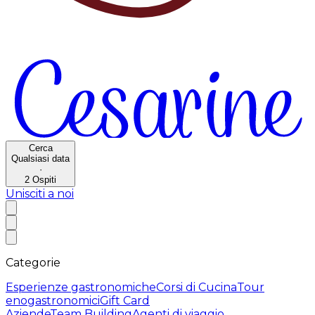
Cerca
Qualsiasi data
·
2
Ospiti
Unisciti a noi
Categorie
Esperienze gastronomiche
Corsi di Cucina
Tour
enogastronomici
Gift Card
Aziende
Team Building
Agenti di viaggio