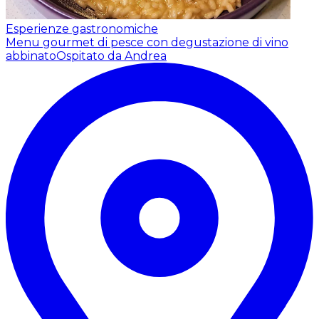
Esperienze gastronomiche
Menu gourmet di pesce con degustazione di vino
abbinato
Ospitato da Andrea