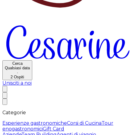
Cerca
Qualsiasi data
·
2
Ospiti
Unisciti a noi
Categorie
Esperienze gastronomiche
Corsi di Cucina
Tour
enogastronomici
Gift Card
Aziende
Team Building
Agenti di viaggio