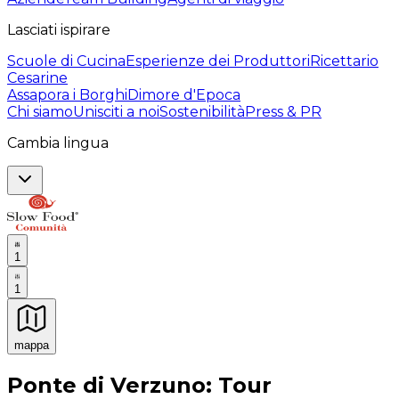
Lasciati ispirare
Scuole di Cucina
Esperienze dei Produttori
Ricettario
Cesarine
Assapora i Borghi
Dimore d'Epoca
Chi siamo
Unisciti a noi
Sostenibilità
Press & PR
Cambia lingua
1
1
mappa
Esperienze culinarie indimenticabili: Esperienze gastro
Ponte di Verzuno: Tour