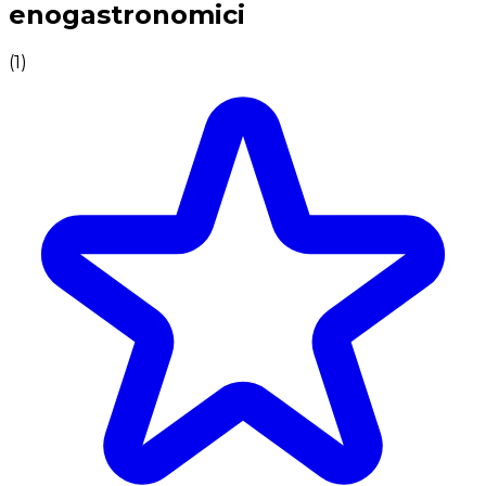
enogastronomici
(
1
)