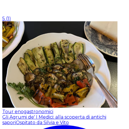
5
(
1
)
Tour enogastronomici
Gli Agrumi de' I Medici: alla scoperta di antichi
sapori
Ospitato da Silvia e Vito