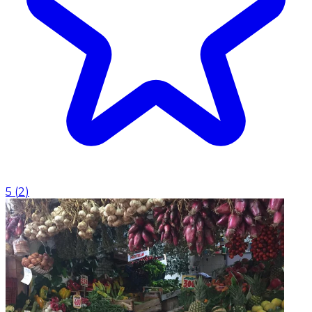
5
(
2
)