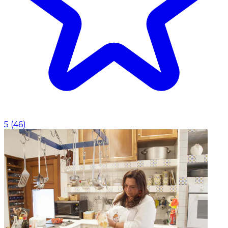
5
(
46
)