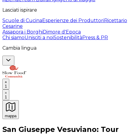
Lasciati ispirare
Scuole di Cucina
Esperienze dei Produttori
Ricettario
Cesarine
Assapora i Borghi
Dimore d'Epoca
Chi siamo
Unisciti a noi
Sostenibilità
Press & PR
Cambia lingua
1
1
mappa
Esperienze culinarie indimenticabili: Esperienze gastro
San Giuseppe Vesuviano: Tour