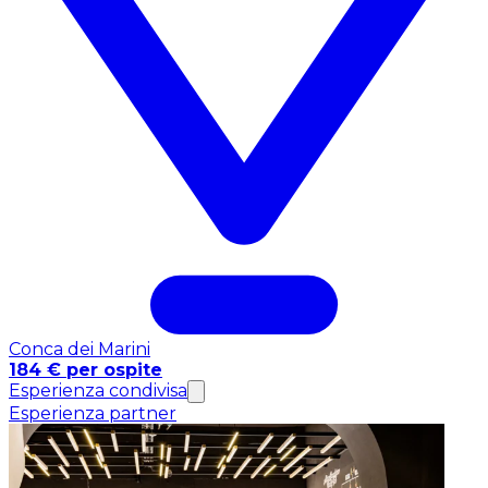
Conca dei Marini
184 € per ospite
Esperienza condivisa
Esperienza partner