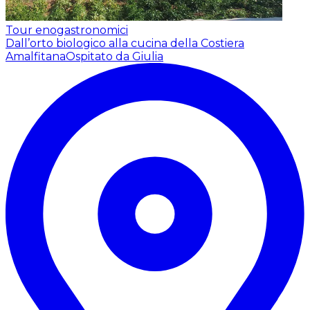
Tour enogastronomici
Dall’orto biologico alla cucina della Costiera
Amalfitana
Ospitato da Giulia