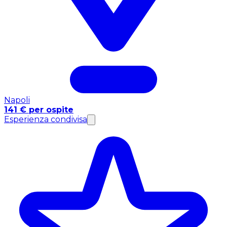
Napoli
141 € per ospite
Esperienza condivisa