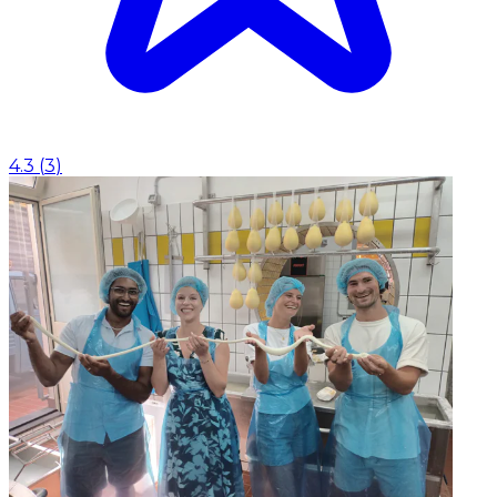
4.3
(
3
)