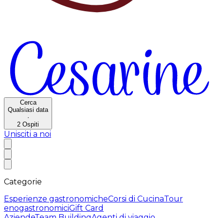
Cerca
Qualsiasi data
·
2
Ospiti
Unisciti a noi
Categorie
Esperienze gastronomiche
Corsi di Cucina
Tour
enogastronomici
Gift Card
Aziende
Team Building
Agenti di viaggio