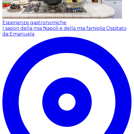
Esperienze gastronomiche
I sapori della mia Napoli e della mia famiglia
Ospitato
da Emanuela