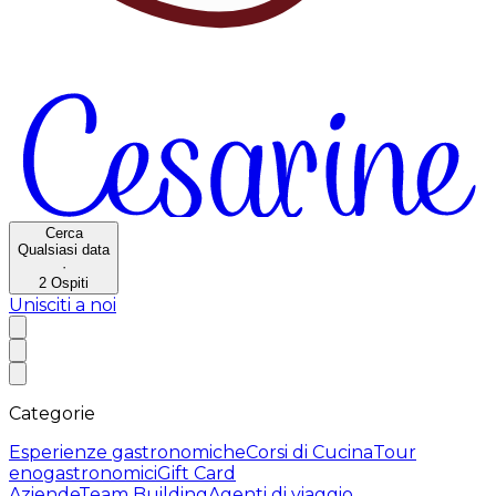
Cerca
Qualsiasi data
·
2
Ospiti
Unisciti a noi
Categorie
Esperienze gastronomiche
Corsi di Cucina
Tour
enogastronomici
Gift Card
Aziende
Team Building
Agenti di viaggio