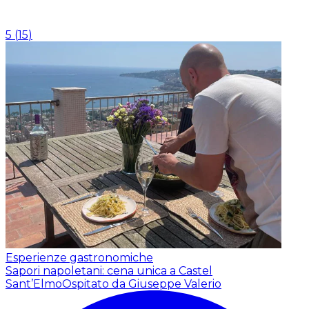
5
(
15
)
Esperienze gastronomiche
Sapori napoletani: cena unica a Castel
Sant’Elmo
Ospitato da Giuseppe Valerio