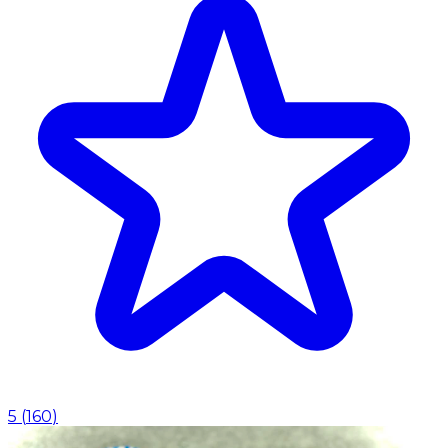
5
(
160
)