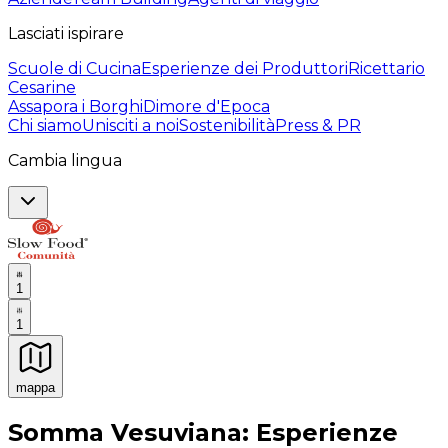
Lasciati ispirare
Scuole di Cucina
Esperienze dei Produttori
Ricettario
Cesarine
Assapora i Borghi
Dimore d'Epoca
Chi siamo
Unisciti a noi
Sostenibilità
Press & PR
Cambia lingua
1
1
mappa
Esperienze culinarie indimenticabili: Esperienze gastro
Somma Vesuviana: Esperienze