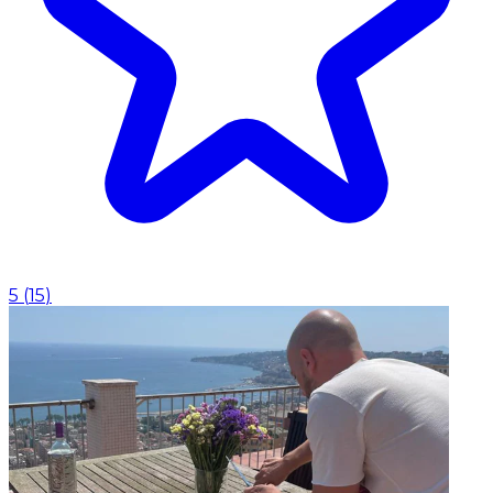
5
(
15
)