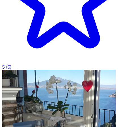
5
(
6
)