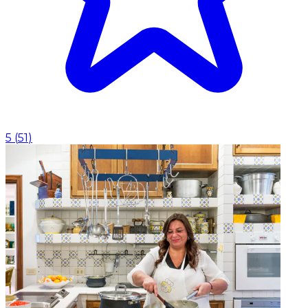
5
(
51
)