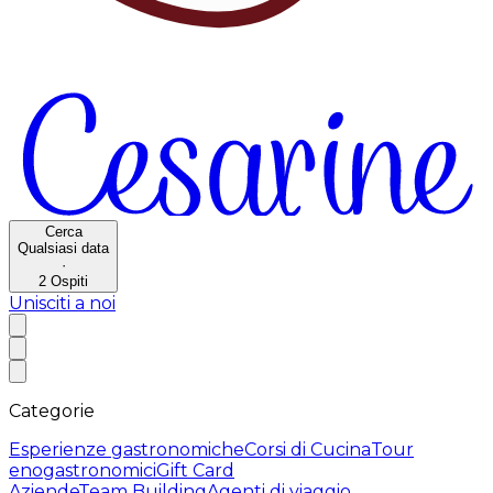
Cerca
Qualsiasi data
·
2
Ospiti
Unisciti a noi
Categorie
Esperienze gastronomiche
Corsi di Cucina
Tour
enogastronomici
Gift Card
Aziende
Team Building
Agenti di viaggio