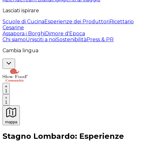
Lasciati ispirare
Scuole di Cucina
Esperienze dei Produttori
Ricettario
Cesarine
Assapora i Borghi
Dimore d'Epoca
Chi siamo
Unisciti a noi
Sostenibilità
Press & PR
Cambia lingua
1
1
mappa
Esperienze culinarie indimenticabili: Esperienze gastro
Stagno Lombardo: Esperienze