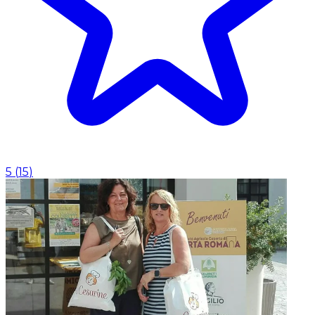
5
(
15
)