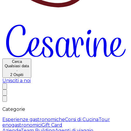
Cerca
Qualsiasi data
·
2
Ospiti
Unisciti a noi
Categorie
Esperienze gastronomiche
Corsi di Cucina
Tour
enogastronomici
Gift Card
Aziende
Team Building
Agenti di viaggio