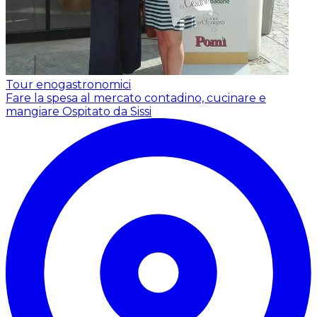
Tour enogastronomici
Fare la spesa al mercato contadino, cucinare e
mangiare
Ospitato da Sissi