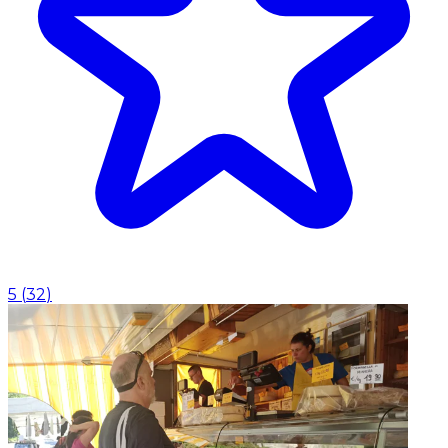
5
(
32
)