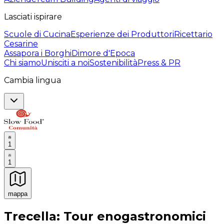
Lasciati ispirare
Scuole di Cucina
Esperienze dei Produttori
Ricettario
Cesarine
Assapora i Borghi
Dimore d'Epoca
Chi siamo
Unisciti a noi
Sostenibilità
Press & PR
Cambia lingua
1
1
mappa
Esperienze culinarie indimenticabili: Esperienze gastro
Trecella: Tour enogastronomici