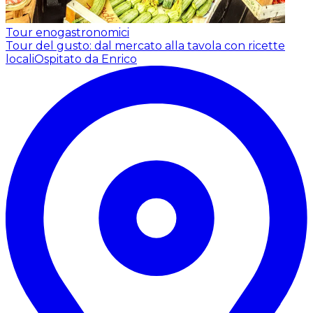
Tour enogastronomici
Tour del gusto: dal mercato alla tavola con ricette
locali
Ospitato da Enrico