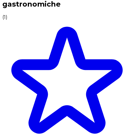
gastronomiche
(
1
)