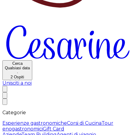
Cerca
Qualsiasi data
·
2
Ospiti
Unisciti a noi
Categorie
Esperienze gastronomiche
Corsi di Cucina
Tour
enogastronomici
Gift Card
Aziende
Team Building
Agenti di viaggio