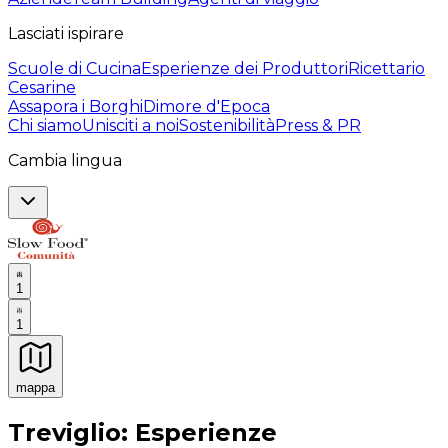
Lasciati ispirare
Scuole di Cucina
Esperienze dei Produttori
Ricettario
Cesarine
Assapora i Borghi
Dimore d'Epoca
Chi siamo
Unisciti a noi
Sostenibilità
Press & PR
Cambia lingua
1
1
mappa
Esperienze culinarie indimenticabili: Esperienze gastro
Treviglio: Esperienze