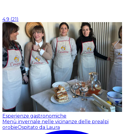
4.9
(
21
)
Esperienze gastronomiche
Menù invernale nelle vicinanze delle prealpi
orobie
Ospitato da Laura