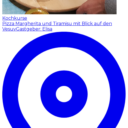
Kochkurse
Pizza Margherita und Tiramisu mit Blick auf den
Vesuv
Gastgeber: Elisa