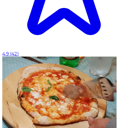
4.9
(
42
)