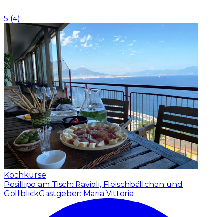
5
(
4
)
Kochkurse
Posillipo am Tisch: Ravioli, Fleischbällchen und
Golfblick
Gastgeber: Maria Vittoria