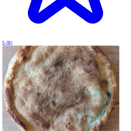
5
(
8
)