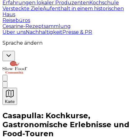
Erfahrungen lokaler Produzenten
Kochschule
Versteckte Ziele
Aufenthalt in einem historischen
Haus
Reisebüros
Cesarine-Rezeptsammlung
Über uns
Nachhaltigkeit
Presse & PR
Sprache ändern
Karte
Unvergessliche kulinarische Erlebnisse: Gastronomis
Casapulla: Kochkurse,
Gastronomische Erlebnisse und
Food-Touren