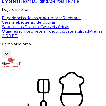
Empresas
Team Building
Agentes de viaje
Déjate inspirar
Experiencias de los productores
Recetario
Cesarine
Escuelad de Cocina
Saborea los Pueblos
Casas históricas
Quiénes somos
Únete a nosotros
Sostenibilidad
Prensa
& RR.PP.
Cambiar idioma