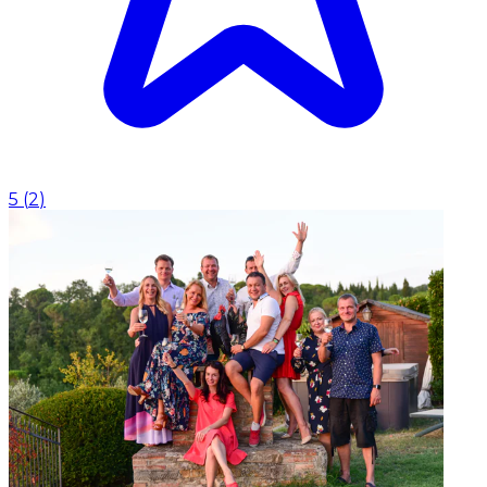
5
(
2
)