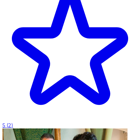
5
(
2
)