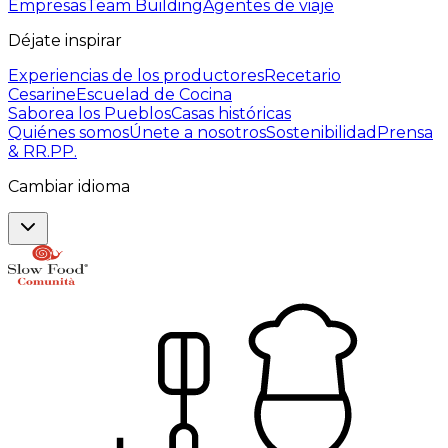
Empresas
Team Building
Agentes de viaje
Déjate inspirar
Experiencias de los productores
Recetario
Cesarine
Escuelad de Cocina
Saborea los Pueblos
Casas históricas
Quiénes somos
Únete a nosotros
Sostenibilidad
Prensa
& RR.PP.
Cambiar idioma