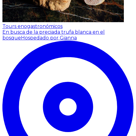
Tours enogastronómicos
En busca de la preciada trufa blanca en el
bosque
Hospedado por Gianna