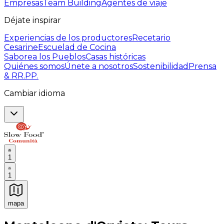
Empresas
Team Building
Agentes de viaje
Déjate inspirar
Experiencias de los productores
Recetario
Cesarine
Escuelad de Cocina
Saborea los Pueblos
Casas históricas
Quiénes somos
Únete a nosotros
Sostenibilidad
Prensa
& RR.PP.
Cambiar idioma
1
1
mapa
Experiencias culinarias inolvidables: Experiencias gast