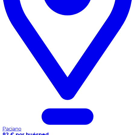
Paciano
82 € por huésped