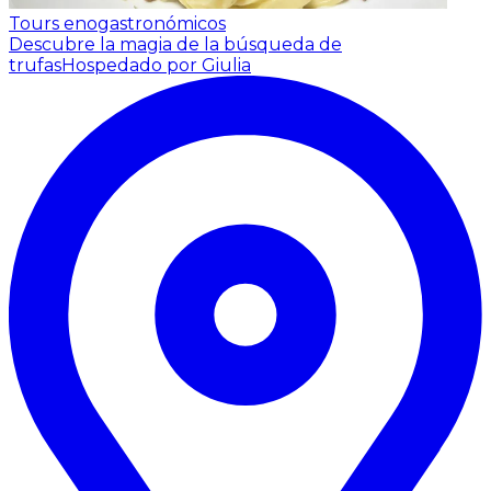
Tours enogastronómicos
Descubre la magia de la búsqueda de
trufas
Hospedado por Giulia