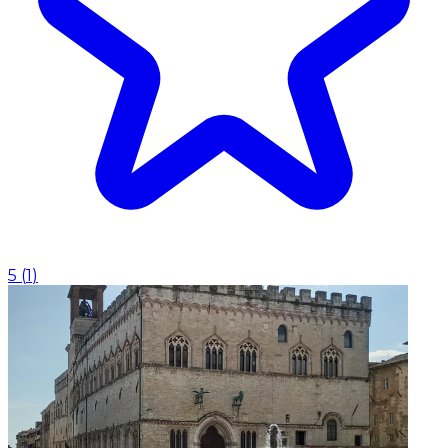
5
(
1
)