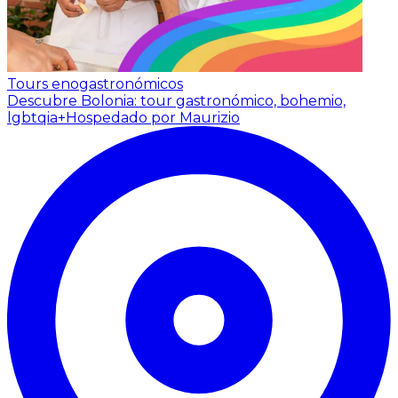
Tours enogastronómicos
Descubre Bolonia: tour gastronómico, bohemio,
lgbtqia+
Hospedado por Maurizio