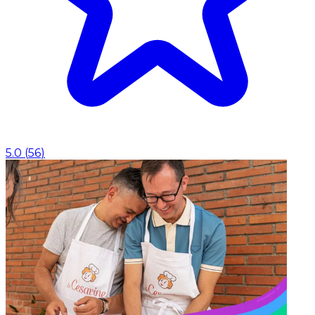
5.0
(
56
)