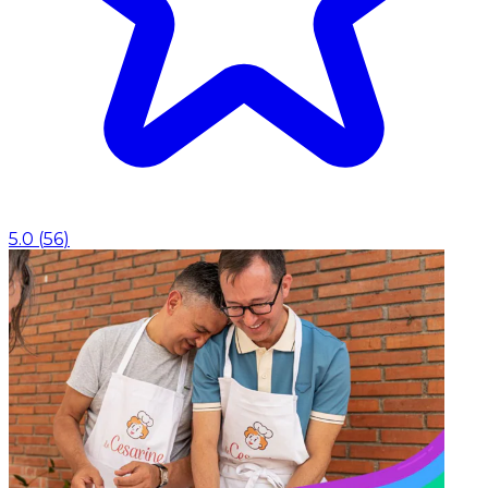
5.0
(
56
)