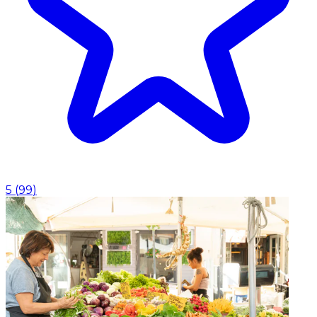
5
(
99
)