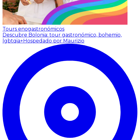
Tours enogastronómicos
Descubre Bolonia: tour gastronómico, bohemio,
lgbtqia+
Hospedado por Maurizio