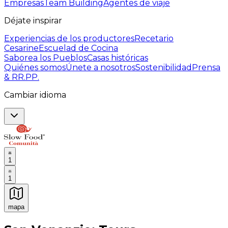
Empresas
Team Building
Agentes de viaje
Déjate inspirar
Experiencias de los productores
Recetario
Cesarine
Escuelad de Cocina
Saborea los Pueblos
Casas históricas
Quiénes somos
Únete a nosotros
Sostenibilidad
Prensa
& RR.PP.
Cambiar idioma
1
1
mapa
Experiencias culinarias inolvidables: Experiencias gast