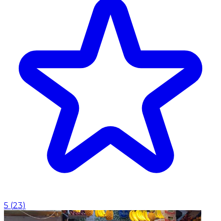
5
(
23
)