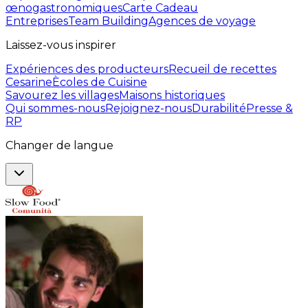
œnogastronomiques
Carte Cadeau
Entreprises
Team Building
Agences de voyage
Laissez-vous inspirer
Expériences des producteurs
Recueil de recettes
Cesarine
Ècoles de Cuisine
Savourez les villages
Maisons historiques
Qui sommes-nous
Rejoignez-nous
Durabilité
Presse &
RP
Changer de langue