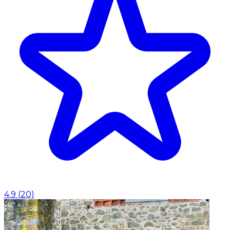
4.9
(
20
)