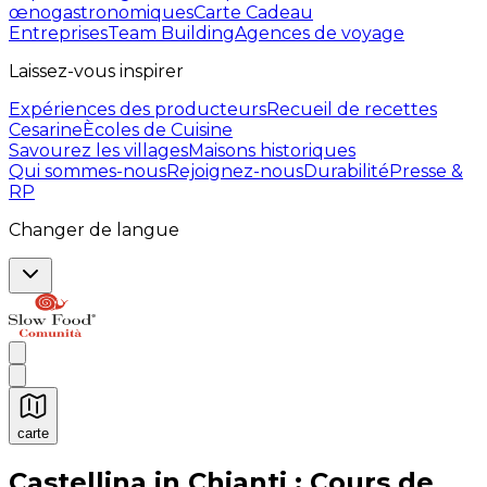
œnogastronomiques
Carte Cadeau
Entreprises
Team Building
Agences de voyage
Laissez-vous inspirer
Expériences des producteurs
Recueil de recettes
Cesarine
Ècoles de Cuisine
Savourez les villages
Maisons historiques
Qui sommes-nous
Rejoignez-nous
Durabilité
Presse &
RP
Changer de langue
carte
Expériences culinaires inoubliables : Expériences gas
Castellina in Chianti : Cours de