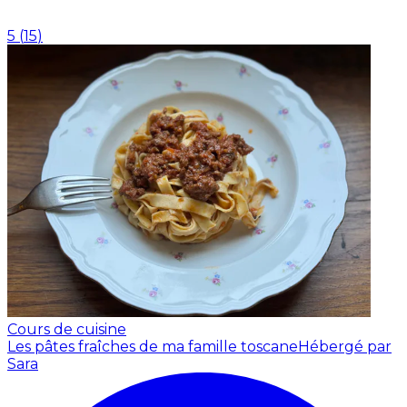
5
(
15
)
Cours de cuisine
Les pâtes fraîches de ma famille toscane
Hébergé par
Sara