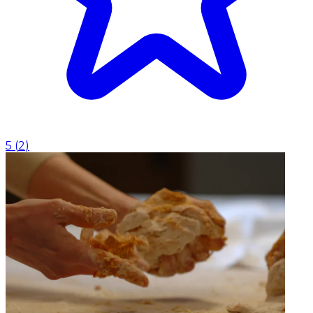
5
(
2
)