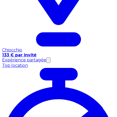
Chiocchio
133 € par invité
Expérience partagée
Top location