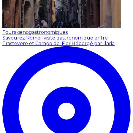
Tours œnogastronomiques
Savourez Rome : visite gastronomique entre
Trastevere et Campo de' Fiori
Hébergé par Ilaria