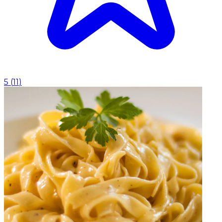
5
(
11
)