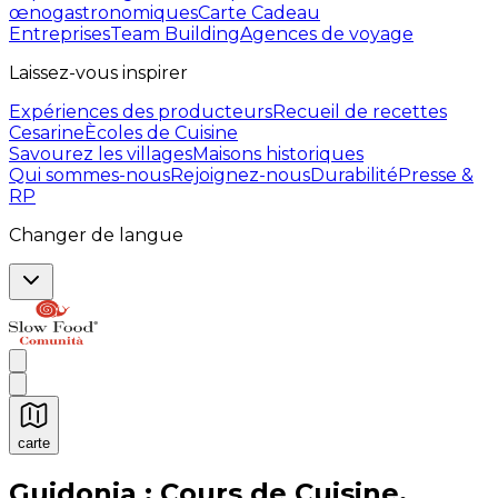
œnogastronomiques
Carte Cadeau
Entreprises
Team Building
Agences de voyage
Laissez-vous inspirer
Expériences des producteurs
Recueil de recettes
Cesarine
Ècoles de Cuisine
Savourez les villages
Maisons historiques
Qui sommes-nous
Rejoignez-nous
Durabilité
Presse &
RP
Changer de langue
carte
Expériences culinaires inoubliables : Expériences gas
Guidonia : Cours de Cuisine,