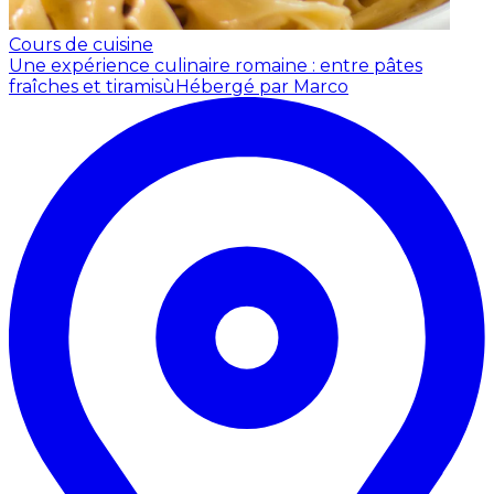
Cours de cuisine
Une expérience culinaire romaine : entre pâtes
fraîches et tiramisù
Hébergé par Marco