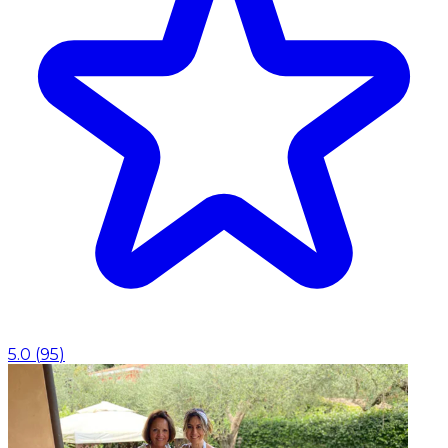
5.0
(
95
)