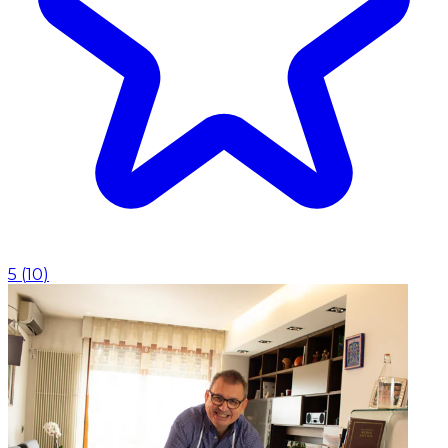
5
(
10
)