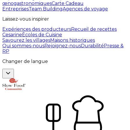
œnogastronomiques
Carte Cadeau
Entreprises
Team Building
Agences de voyage
Laissez-vous inspirer
Expériences des producteurs
Recueil de recettes
Cesarine
Ècoles de Cuisine
Savourez les villages
Maisons historiques
Qui sommes-nous
Rejoignez-nous
Durabilité
Presse &
RP
Changer de langue