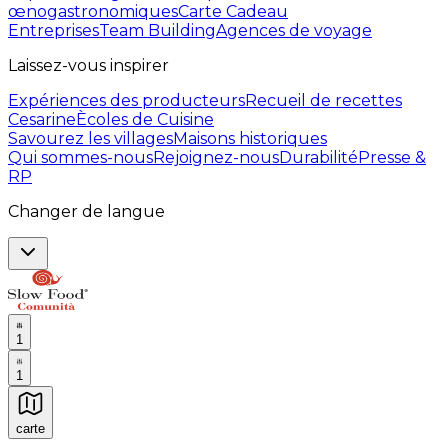
œnogastronomiques
Carte Cadeau
Entreprises
Team Building
Agences de voyage
Laissez-vous inspirer
Expériences des producteurs
Recueil de recettes
Cesarine
Ècoles de Cuisine
Savourez les villages
Maisons historiques
Qui sommes-nous
Rejoignez-nous
Durabilité
Presse &
RP
Changer de langue
1
1
carte