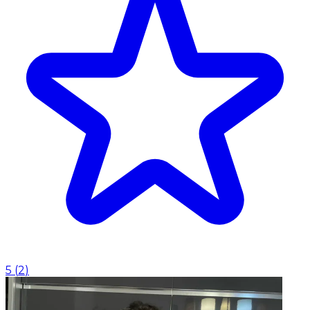
5
(
2
)