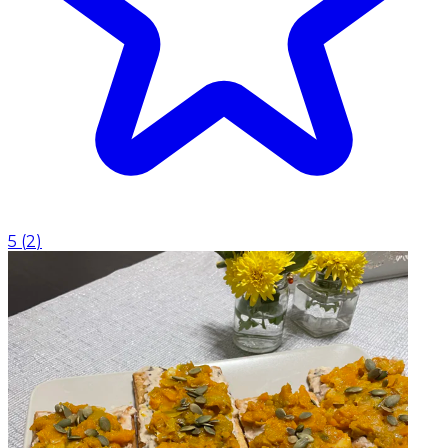
5
(
2
)