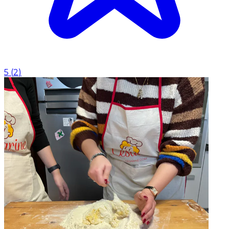
5
(
2
)