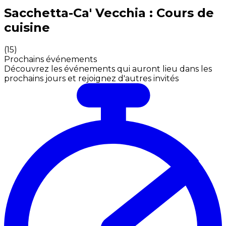
Expériences culinaires inoubliables : Expériences gas
Sacchetta-Ca' Vecchia : Cours de
cuisine
(
15
)
Prochains événements
Découvrez les événements qui auront lieu dans les
prochains jours et rejoignez d'autres invités