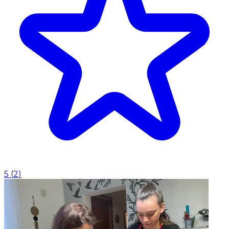
5
(
2
)