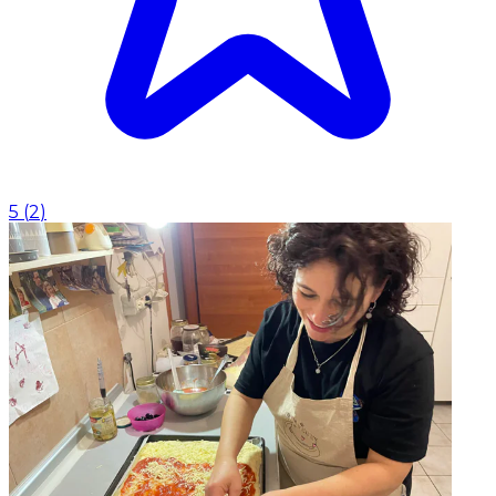
5
(
2
)