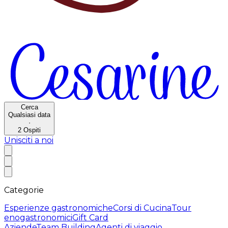
Cerca
Qualsiasi data
·
2
Ospiti
Unisciti a noi
Categorie
Esperienze gastronomiche
Corsi di Cucina
Tour
enogastronomici
Gift Card
Aziende
Team Building
Agenti di viaggio