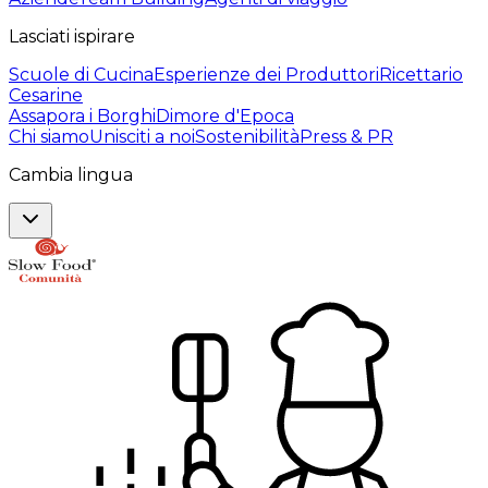
Lasciati ispirare
Scuole di Cucina
Esperienze dei Produttori
Ricettario
Cesarine
Assapora i Borghi
Dimore d'Epoca
Chi siamo
Unisciti a noi
Sostenibilità
Press & PR
Cambia lingua