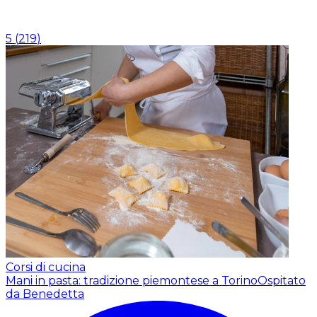
5
(
219
)
Corsi di cucina
Mani in pasta: tradizione piemontese a Torino
Ospitato
da Benedetta