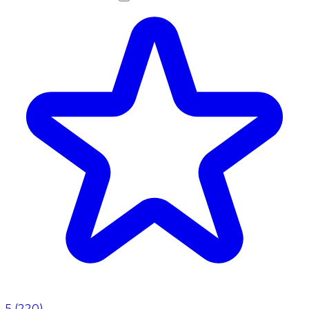
5
(
220
)