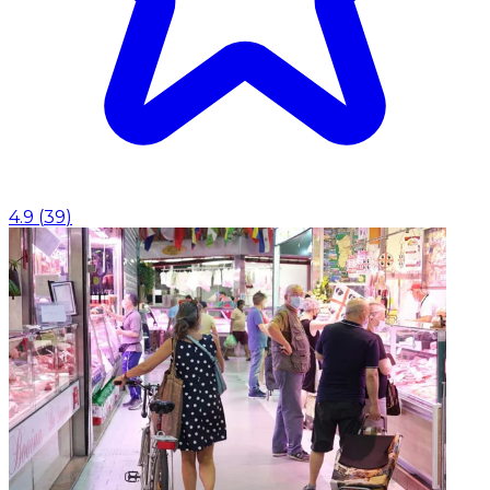
4.9
(
39
)