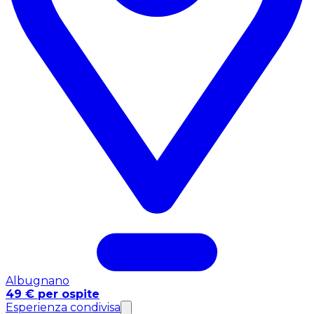
Albugnano
49 € per ospite
Esperienza condivisa