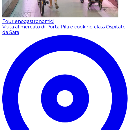
Tour enogastronomici
Visita al mercato di Porta Pila e cooking class
Ospitato
da Sara