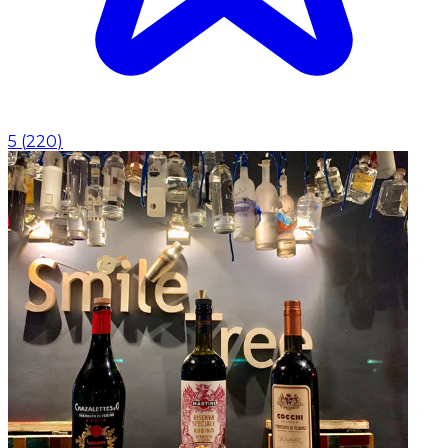
5
(
220
)