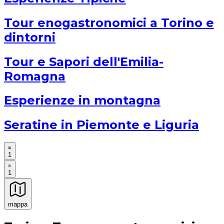
Tour enogastronomici a Torino e
dintorni
Tour e Sapori dell'Emilia-
Romagna
Esperienze in montagna
Seratine in Piemonte e Liguria
1
1
mappa
Esperienze culinarie indimenticabili: Esperienze gastro