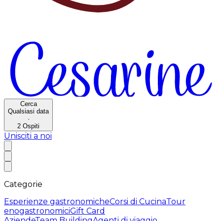
Cerca
Qualsiasi data
·
2
Ospiti
Unisciti a noi
Categorie
Esperienze gastronomiche
Corsi di Cucina
Tour
enogastronomici
Gift Card
Aziende
Team Building
Agenti di viaggio