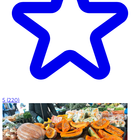
5
(
220
)