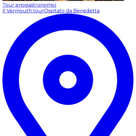
Tour enogastronomici
Il Vermouth tour
Ospitato da Benedetta