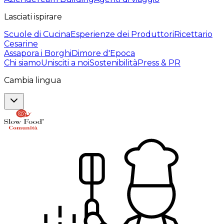
Lasciati ispirare
Scuole di Cucina
Esperienze dei Produttori
Ricettario
Cesarine
Assapora i Borghi
Dimore d'Epoca
Chi siamo
Unisciti a noi
Sostenibilità
Press & PR
Cambia lingua