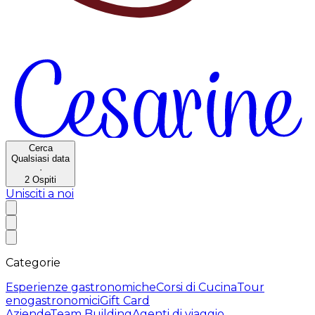
Cerca
Qualsiasi data
·
2
Ospiti
Unisciti a noi
Categorie
Esperienze gastronomiche
Corsi di Cucina
Tour
enogastronomici
Gift Card
Aziende
Team Building
Agenti di viaggio