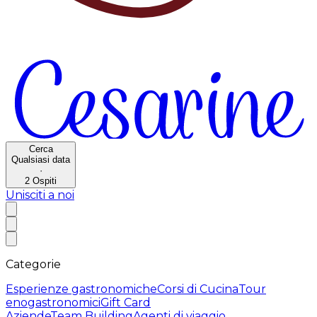
Cerca
Qualsiasi data
·
2
Ospiti
Unisciti a noi
Categorie
Esperienze gastronomiche
Corsi di Cucina
Tour
enogastronomici
Gift Card
Aziende
Team Building
Agenti di viaggio