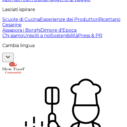
Lasciati ispirare
Scuole di Cucina
Esperienze dei Produttori
Ricettario
Cesarine
Assapora i Borghi
Dimore d'Epoca
Chi siamo
Unisciti a noi
Sostenibilità
Press & PR
Cambia lingua