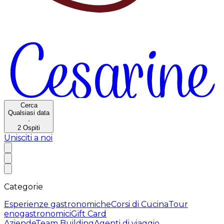
Cerca
Qualsiasi data
·
2
Ospiti
Unisciti a noi
Categorie
Esperienze gastronomiche
Corsi di Cucina
Tour
enogastronomici
Gift Card
Aziende
Team Building
Agenti di viaggio