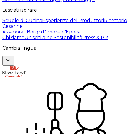
Lasciati ispirare
Scuole di Cucina
Esperienze dei Produttori
Ricettario
Cesarine
Assapora i Borghi
Dimore d'Epoca
Chi siamo
Unisciti a noi
Sostenibilità
Press & PR
Cambia lingua